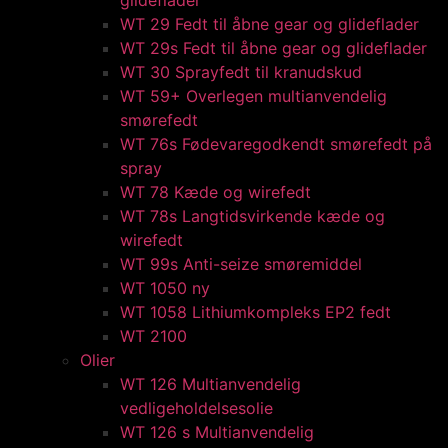
glideflader
WT 29 Fedt til åbne gear og glideflader
WT 29s Fedt til åbne gear og glideflader
WT 30 Sprayfedt til kranudskud
WT 59+ Overlegen multianvendelig
smørefedt​​
WT 76s Fødevaregodkendt smørefedt på
spray​
WT 78 Kæde og wirefedt​
WT 78s Langtidsvirkende kæde og
wirefedt​
WT 99s Anti-seize smøremiddel​
WT 1050 ny
WT 1058 Lithiumkompleks EP2 fedt​
WT 2100
Olier
WT 126 Multianvendelig
vedligeholdelsesolie
WT 126 s Multianvendelig