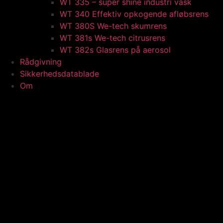
WT 335 – super shine industri vask
WT 340 Effektiv opkogende afløbsrens
WT 380S We-tech skumrens
WT 381s We-tech citrusrens
WT 382s Glasrens på aerosol​
Rådgivning
Sikkerhedsdatablade
Om