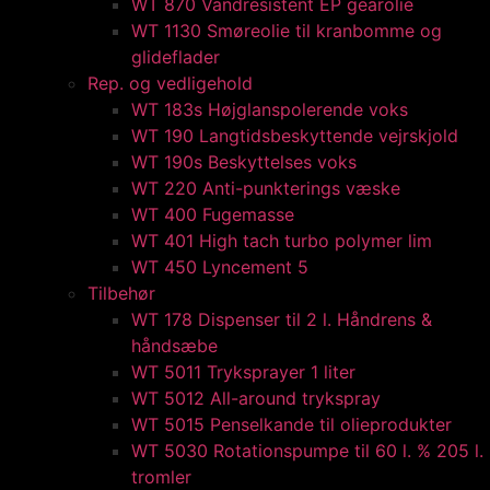
WT 870 Vandresistent EP gearolie​
WT 1130 Smøreolie til kranbomme og
glideflader​
Rep. og vedligehold
WT 183s Højglanspolerende voks
WT 190 Langtidsbeskyttende vejrskjold​
WT 190s Beskyttelses voks​
WT 220 Anti-punkterings væske
WT 400 Fugemasse
WT 401 High tach turbo polymer lim
WT 450 Lyncement 5
Tilbehør
WT 178 Dispenser til 2 l. Håndrens &
håndsæbe
WT 5011 Tryksprayer 1 liter
WT 5012 All-around trykspray
WT 5015 Penselkande til olieprodukter
WT 5030 Rotationspumpe til 60 l. % 205 l.
tromler