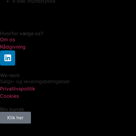
4-bak mundstykke
Hvorfor vælge os?
Om os
Rådgivning
We-tech
Salgs- og leveringsbetingelser
Privatlivspolitik
Cookies
Bliv kunde
Klik her