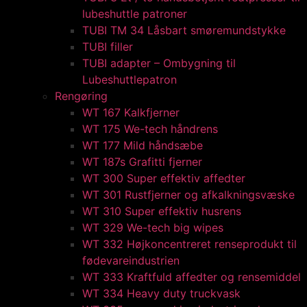
lubeshuttle patroner
TUBI TM 34 Låsbart smøremundstykke
TUBI filler
TUBI adapter​ – Ombygning til
Lubeshuttlepatron
Rengøring
WT 167 Kalkfjerner
WT 175 We-tech håndrens
WT 177 Mild håndsæbe
WT 187s Grafitti fjerner
WT 300 Super effektiv affedter​
WT 301 Rustfjerner og afkalkningsvæske
WT 310 Super effektiv husrens
WT 329 We-tech big wipes
WT 332 Højkoncentreret renseprodukt til
fødevareindustrien
WT 333 Kraftfuld affedter og rensemiddel
WT 334 Heavy duty truckvask