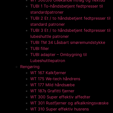
WT 5005/6 Oliekande m/låg og flextud​
TUBI 1 To-håndsbetjent fedtpresser til
standardpatroner
TUBI 2 Et / to håndsbetjent fedtpresser til
standard patroner
TUBI 3 Et / to håndsbetjent fedtpresser til
lubeshuttle patroner
TUBI TM 34 Låsbart smøremundstykke
TUBI filler
TUBI adapter​ – Ombygning til
Lubeshuttlepatron
Rengøring
WT 167 Kalkfjerner
WT 175 We-tech håndrens
WT 177 Mild håndsæbe
WT 187s Grafitti fjerner
WT 300 Super effektiv affedter​
WT 301 Rustfjerner og afkalkningsvæske
WT 310 Super effektiv husrens