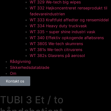
WT 329 We-tech big wipes
WT 332 Højkoncentreret renseprodukt til
fødevareindustrien
WT 333 Kraftfuld affedter og rensemiddel
WT 334 Heavy duty truckvask
WT 335 – super shine industri vask
WT 340 Effektiv opkogende afløbsrens
WT 380S We-tech skumrens
WT 381s We-tech citrusrens
WT 382s Glasrens på aerosol​
Rådgivning
Sikkerhedsdatablade
Om
Kontakt os
TUBI 3 Et / to