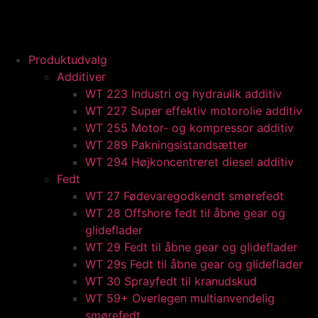
content
Produktudvalg
Additiver
WT 223 Industri og hydraulik additiv
WT 227 Super effektiv motorolie additiv
WT 255 Motor- og kompressor additiv
WT 289 Pakningsistandsætter
WT 294 Højkoncentreret diesel additiv
Fedt
WT 27 Fødevaregodkendt smørefedt
WT 28 Offshore fedt til åbne gear og
glideflader
WT 29 Fedt til åbne gear og glideflader
WT 29s Fedt til åbne gear og glideflader
WT 30 Sprayfedt til kranudskud
WT 59+ Overlegen multianvendelig
smørefedt​​