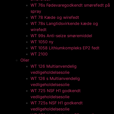
WT 76s Fødevaregodkendt smørefedt på
spray​
WT 78 Kæde og wirefedt​
WT 78s Langtidsvirkende kæde og
wirefedt​
WT 99s Anti-seize smøremiddel​
WT 1050 ny
WT 1058 Lithiumkompleks EP2 fedt​
WT 2100
Olier
WT 126 Multianvendelig
vedligeholdelsesolie
WT 126 s Multianvendelig
vedligeholdelsesolie
WT 725 NSF H1 godkendt
vedligeholdelsesolie​
WT 725s NSF H1 godkendt
vedligeholdelsesolie​