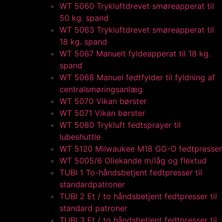
WT 5060 Trykluftdrevet smøreapperat til
50 kg. spand
WT 5063 Trykluftdrevet smøreapperat til
18 kg. spand
WT 5067 Manuelt fyldeapperat til 18 kg.
spand
WT 5068 Manuel fedtfylder til fyldning af
centralsmøringsanlæg
WT 5070 Vikan børster
WT 5071 Vikan børster
WT 5080 Trykluft fedtsprayer til
lubeshuttle
WT 5120 Milwaukee M18 GG-O fedtpresser
WT 5005/6 Oliekande m/låg og flextud​
TUBI 1 To-håndsbetjent fedtpresser til
standardpatroner
TUBI 2 Et / to håndsbetjent fedtpresser til
standard patroner
TUBI 3 Et / to håndsbetjent fedtpresser til