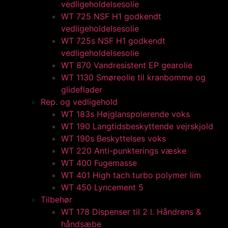
vedligeholdelsesolie
WT 725 NSF H1 godkendt
vedligeholdelsesolie​
WT 725s NSF H1 godkendt
vedligeholdelsesolie​
WT 870 Vandresistent EP gearolie​
WT 1130 Smøreolie til kranbomme og
glideflader​
Rep. og vedligehold
WT 183s Højglanspolerende voks
WT 190 Langtidsbeskyttende vejrskjold​
WT 190s Beskyttelses voks​
WT 220 Anti-punkterings væske
WT 400 Fugemasse
WT 401 High tach turbo polymer lim
WT 450 Lyncement 5
Tilbehør
WT 178 Dispenser til 2 l. Håndrens &
håndsæbe