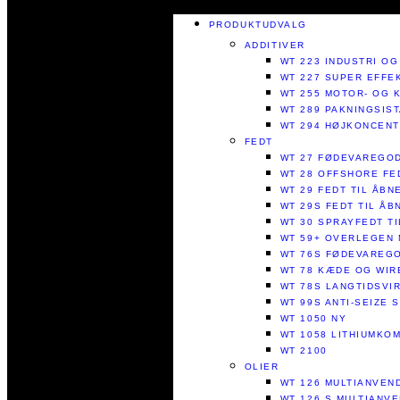
PRODUKTUDVALG
ADDITIVER
WT 223 INDUSTRI OG
WT 227 SUPER EFFE
WT 255 MOTOR- OG 
WT 289 PAKNINGSIS
WT 294 HØJKONCENT
FEDT
WT 27 FØDEVAREGO
WT 28 OFFSHORE FE
WT 29 FEDT TIL ÅB
WT 29S FEDT TIL Å
WT 30 SPRAYFEDT T
WT 59+ OVERLEGEN 
WT 76S FØDEVAREGO
WT 78 KÆDE OG WIR
WT 78S LANGTIDSVI
WT 99S ANTI-SEIZE 
WT 1050 NY
WT 1058 LITHIUMKOM
WT 2100
OLIER
WT 126 MULTIANVEN
WT 126 S MULTIANV