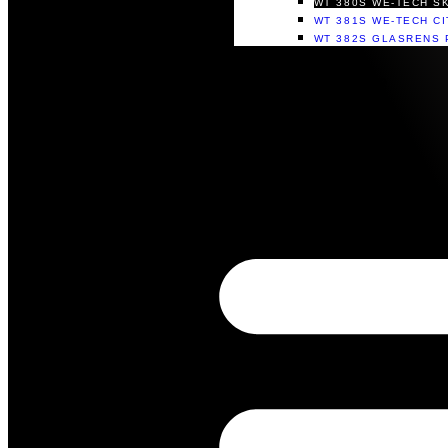
WT 380S WE-TECH S
WT 381S WE-TECH C
WT 382S GLASRENS 
Rådgivning
Sikkerhedsdatablade
Om