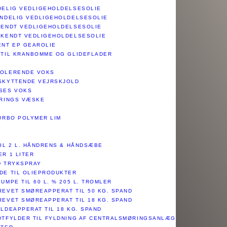
DELIG VEDLIGEHOLDELSESOLIE
ENDELIG VEDLIGEHOLDELSESOLIE
KENDT VEDLIGEHOLDELSESOLIE​
DKENDT VEDLIGEHOLDELSESOLIE​
NT EP GEAROLIE​
 TIL KRANBOMME OG GLIDEFLADER​
POLERENDE VOKS
SKYTTENDE VEJRSKJOLD​
SES VOKS​
ERINGS VÆSKE
TURBO POLYMER LIM
5
TIL 2 L. HÅNDRENS & HÅNDSÆBE
ER 1 LITER
D TRYKSPRAY
DE TIL OLIEPRODUKTER
UMPE TIL 60 L. % 205 L. TROMLER
REVET SMØREAPPERAT TIL 50 KG. SPAND
REVET SMØREAPPERAT TIL 18 KG. SPAND
LDEAPPERAT TIL 18 KG. SPAND
DTFYLDER TIL FYLDNING AF CENTRALSMØRINGSANLÆG