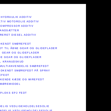
 HYDRAULIK ADDITIV
KTIV MOTOROLIE ADDITIV
KOMPRESSOR ADDITIV
TANDSÆTTER
RERET DIESEL ADDITIV
DKENDT SMØREFEDT
DT TIL ÅBNE GEAR OG GLIDEFLADER
NE GEAR OG GLIDEFLADER
BNE GEAR OG GLIDEFLADER
IL KRANUDSKUD
MULTIANVENDELIG SMØREFEDT​​
DKENDT SMØREFEDT PÅ SPRAY​
EFEDT​
RKENDE KÆDE OG WIREFEDT​
SMØREMIDDEL​
PLEKS EP2 FEDT​
DELIG VEDLIGEHOLDELSESOLIE
ENDELIG VEDLIGEHOLDELSESOLIE