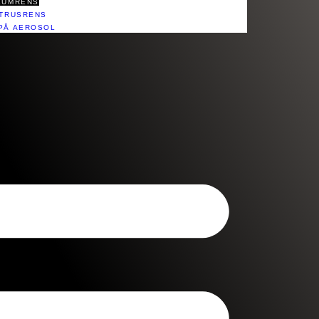
KUMRENS
ITRUSRENS
PÅ AEROSOL​