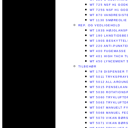
WT 725 NSF H1 GOD
WT 725S NSF H1 GO
WT 870 VANDRESISTE
WT 1130 SMØREOLIE
REP. OG VEDLIGEHOLD
WT 183S HØJGLANS
WT 190 LANGTIDSBE
WT 190S BESKYTTEL
WT 220 ANTI-PUNKT
WT 400 FUGEMASSE
WT 401 HIGH TACH 
WT 450 LYNCEMENT 
TILBEHØR
WT 178 DISPENSER 
WT 5011 TRYKSPRAY
WT 5012 ALL-AROUN
WT 5015 PENSELKAN
WT 5030 ROTATIONSP
WT 5060 TRYKLUFTD
WT 5063 TRYKLUFTD
WT 5067 MANUELT FY
WT 5068 MANUEL FE
WT 5070 VIKAN BØR
WT 5071 VIKAN BØR