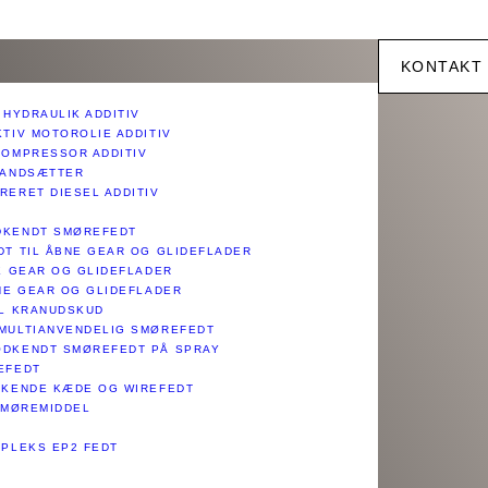
KONTAKT
 HYDRAULIK ADDITIV
KTIV MOTOROLIE ADDITIV
KOMPRESSOR ADDITIV
TANDSÆTTER
RERET DIESEL ADDITIV
DKENDT SMØREFEDT
DT TIL ÅBNE GEAR OG GLIDEFLADER
NE GEAR OG GLIDEFLADER
BNE GEAR OG GLIDEFLADER
IL KRANUDSKUD
MULTIANVENDELIG SMØREFEDT​​
DKENDT SMØREFEDT PÅ SPRAY​
EFEDT​
RKENDE KÆDE OG WIREFEDT​
SMØREMIDDEL​
PLEKS EP2 FEDT​