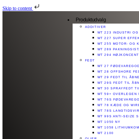
Skip to content
Produktudvalg
ADDITIVER
WT 223 INDUSTRI OG
WT 227 SUPER EFFE
WT 255 MOTOR- OG 
WT 289 PAKNINGSIS
WT 294 HØJKONCENT
FEDT
WT 27 FØDEVAREGO
WT 28 OFFSHORE FE
WT 29 FEDT TIL ÅB
WT 29S FEDT TIL Å
WT 30 SPRAYFEDT T
WT 59+ OVERLEGEN 
WT 76S FØDEVAREGO
WT 78 KÆDE OG WIR
WT 78S LANGTIDSVI
WT 99S ANTI-SEIZE 
WT 1050 NY
WT 1058 LITHIUMKOM
WT 2100
OLIER