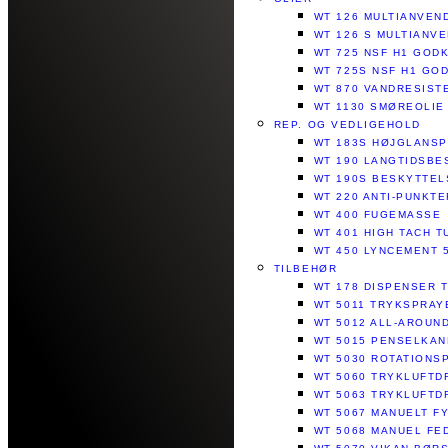
WT 126 MULTIANVEN
WT 126 S MULTIANV
WT 725 NSF H1 GOD
WT 725S NSF H1 GO
WT 870 VANDRESISTE
WT 1130 SMØREOLIE
REP. OG VEDLIGEHOLD
WT 183S HØJGLANS
WT 190 LANGTIDSBE
WT 190S BESKYTTEL
WT 220 ANTI-PUNKT
WT 400 FUGEMASSE
WT 401 HIGH TACH 
WT 450 LYNCEMENT 
TILBEHØR
WT 178 DISPENSER 
WT 5011 TRYKSPRAY
WT 5012 ALL-AROUN
WT 5015 PENSELKAN
WT 5030 ROTATIONSP
WT 5060 TRYKLUFTD
WT 5063 TRYKLUFTD
WT 5067 MANUELT FY
WT 5068 MANUEL FE