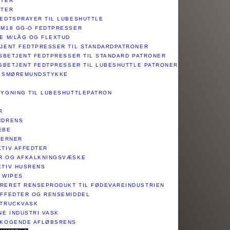
STER
STER
FEDTSPRAYER TIL LUBESHUTTLE
 M18 GG-O FEDTPRESSER
E M/LÅG OG FLEXTUD​
TJENT FEDTPRESSER TIL STANDARDPATRONER
NDSBETJENT FEDTPRESSER TIL STANDARD PATRONER
NDSBETJENT FEDTPRESSER TIL LUBESHUTTLE PATRONER
T SMØREMUNDSTYKKE
MBYGNING TIL LUBESHUTTLEPATRON
R
NDRENS
ÆBE
JERNER
TIV AFFEDTER​
ER OG AFKALKNINGSVÆSKE
KTIV HUSRENS
 WIPES
RERET RENSEPRODUKT TIL FØDEVAREINDUSTRIEN
AFFEDTER OG RENSEMIDDEL
 TRUCKVASK
NE INDUSTRI VASK
PKOGENDE AFLØBSRENS