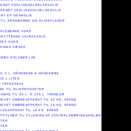
KENDT VEDLIGEHOLDELSESOLIE​
DKENDT VEDLIGEHOLDELSESOLIE​
NT EP GEAROLIE​
 TIL KRANBOMME OG GLIDEFLADER​
POLERENDE VOKS
SKYTTENDE VEJRSKJOLD​
SES VOKS​
ERINGS VÆSKE
TURBO POLYMER LIM
5
TIL 2 L. HÅNDRENS & HÅNDSÆBE
ER 1 LITER
D TRYKSPRAY
DE TIL OLIEPRODUKTER
UMPE TIL 60 L. % 205 L. TROMLER
REVET SMØREAPPERAT TIL 50 KG. SPAND
REVET SMØREAPPERAT TIL 18 KG. SPAND
LDEAPPERAT TIL 18 KG. SPAND
DTFYLDER TIL FYLDNING AF CENTRALSMØRINGSANLÆG
STER
STER