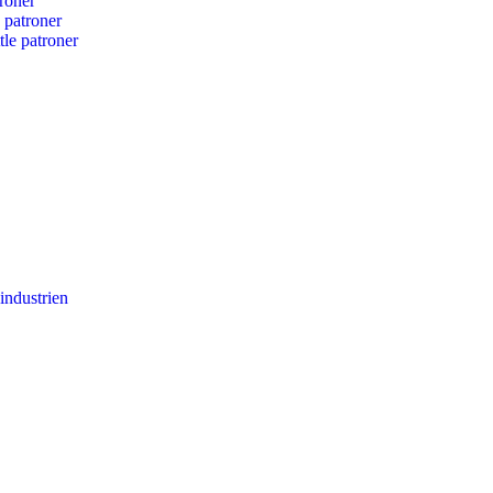
roner
d patroner
tle patroner
industrien