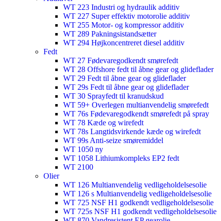
WT 223 Industri og hydraulik additiv
WT 227 Super effektiv motorolie additiv
WT 255 Motor- og kompressor additiv
WT 289 Pakningsistandsætter
WT 294 Højkoncentreret diesel additiv
Fedt
WT 27 Fødevaregodkendt smørefedt
WT 28 Offshore fedt til åbne gear og glideflader
WT 29 Fedt til åbne gear og glideflader
WT 29s Fedt til åbne gear og glideflader
WT 30 Sprayfedt til kranudskud
WT 59+ Overlegen multianvendelig smørefedt​​
WT 76s Fødevaregodkendt smørefedt på spray​
WT 78 Kæde og wirefedt​
WT 78s Langtidsvirkende kæde og wirefedt​
WT 99s Anti-seize smøremiddel​
WT 1050 ny
WT 1058 Lithiumkompleks EP2 fedt​
WT 2100
Olier
WT 126 Multianvendelig vedligeholdelsesolie
WT 126 s Multianvendelig vedligeholdelsesolie
WT 725 NSF H1 godkendt vedligeholdelsesolie​
WT 725s NSF H1 godkendt vedligeholdelsesolie​
WT 870 Vandresistent EP gearolie​