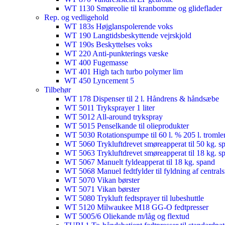
WT 1130 Smøreolie til kranbomme og glideflader​
Rep. og vedligehold
WT 183s Højglanspolerende voks
WT 190 Langtidsbeskyttende vejrskjold​
WT 190s Beskyttelses voks​
WT 220 Anti-punkterings væske
WT 400 Fugemasse
WT 401 High tach turbo polymer lim
WT 450 Lyncement 5
Tilbehør
WT 178 Dispenser til 2 l. Håndrens & håndsæbe
WT 5011 Tryksprayer 1 liter
WT 5012 All-around trykspray
WT 5015 Penselkande til olieprodukter
WT 5030 Rotationspumpe til 60 l. % 205 l. tromle
WT 5060 Trykluftdrevet smøreapperat til 50 kg. s
WT 5063 Trykluftdrevet smøreapperat til 18 kg. s
WT 5067 Manuelt fyldeapperat til 18 kg. spand
WT 5068 Manuel fedtfylder til fyldning af centra
WT 5070 Vikan børster
WT 5071 Vikan børster
WT 5080 Trykluft fedtsprayer til lubeshuttle
WT 5120 Milwaukee M18 GG-O fedtpresser
WT 5005/6 Oliekande m/låg og flextud​