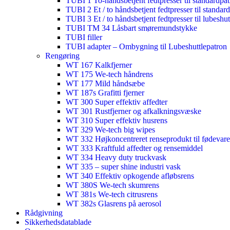
TUBI 1 To-håndsbetjent fedtpresser til standardpat
TUBI 2 Et / to håndsbetjent fedtpresser til standar
TUBI 3 Et / to håndsbetjent fedtpresser til lubeshut
TUBI TM 34 Låsbart smøremundstykke
TUBI filler
TUBI adapter​ – Ombygning til Lubeshuttlepatron
Rengøring
WT 167 Kalkfjerner
WT 175 We-tech håndrens
WT 177 Mild håndsæbe
WT 187s Grafitti fjerner
WT 300 Super effektiv affedter​
WT 301 Rustfjerner og afkalkningsvæske
WT 310 Super effektiv husrens
WT 329 We-tech big wipes
WT 332 Højkoncentreret renseprodukt til fødevare
WT 333 Kraftfuld affedter og rensemiddel
WT 334 Heavy duty truckvask
WT 335 – super shine industri vask
WT 340 Effektiv opkogende afløbsrens
WT 380S We-tech skumrens
WT 381s We-tech citrusrens
WT 382s Glasrens på aerosol​
Rådgivning
Sikkerhedsdatablade