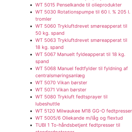
WT 5015 Penselkande til olieprodukter
WT 5030 Rotationspumpe til 60 l. % 205 l.
tromler
WT 5060 Trykluftdrevet smøreapperat til
50 kg. spand
WT 5063 Trykluftdrevet smøreapperat til
18 kg. spand
WT 5067 Manuelt fyldeapperat til 18 kg.
spand
WT 5068 Manuel fedtfylder til fyldning af
centralsmøringsanlæg
WT 5070 Vikan børster
WT 5071 Vikan børster
WT 5080 Trykluft fedtsprayer til
lubeshuttle
WT 5120 Milwaukee M18 GG-O fedtpresser
WT 5005/6 Oliekande m/låg og flextud​
TUBI 1 To-håndsbetjent fedtpresser til