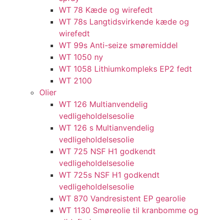
WT 78 Kæde og wirefedt​
WT 78s Langtidsvirkende kæde og
wirefedt​
WT 99s Anti-seize smøremiddel​
WT 1050 ny
WT 1058 Lithiumkompleks EP2 fedt​
WT 2100
Olier
WT 126 Multianvendelig
vedligeholdelsesolie
WT 126 s Multianvendelig
vedligeholdelsesolie
WT 725 NSF H1 godkendt
vedligeholdelsesolie​
WT 725s NSF H1 godkendt
vedligeholdelsesolie​
WT 870 Vandresistent EP gearolie​
WT 1130 Smøreolie til kranbomme og