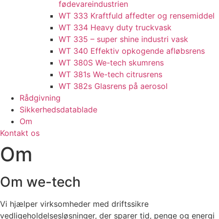
fødevareindustrien
WT 333 Kraftfuld affedter og rensemiddel
WT 334 Heavy duty truckvask
WT 335 – super shine industri vask
WT 340 Effektiv opkogende afløbsrens
WT 380S We-tech skumrens
WT 381s We-tech citrusrens
WT 382s Glasrens på aerosol​
Rådgivning
Sikkerhedsdatablade
Om
Kontakt os
Om
Om we-tech
Vi hjælper virksomheder med driftssikre
vedligeholdelsesløsninger, der sparer tid, penge og energi