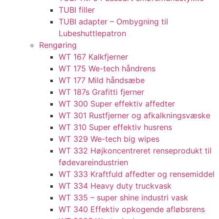
TUBI filler
TUBI adapter​ – Ombygning til
Lubeshuttlepatron
Rengøring
WT 167 Kalkfjerner
WT 175 We-tech håndrens
WT 177 Mild håndsæbe
WT 187s Grafitti fjerner
WT 300 Super effektiv affedter​
WT 301 Rustfjerner og afkalkningsvæske
WT 310 Super effektiv husrens
WT 329 We-tech big wipes
WT 332 Højkoncentreret renseprodukt til
fødevareindustrien
WT 333 Kraftfuld affedter og rensemiddel
WT 334 Heavy duty truckvask
WT 335 – super shine industri vask
WT 340 Effektiv opkogende afløbsrens