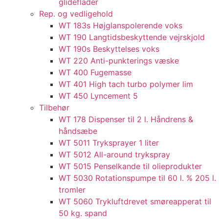
glideflader​
Rep. og vedligehold
WT 183s Højglanspolerende voks
WT 190 Langtidsbeskyttende vejrskjold​
WT 190s Beskyttelses voks​
WT 220 Anti-punkterings væske
WT 400 Fugemasse
WT 401 High tach turbo polymer lim
WT 450 Lyncement 5
Tilbehør
WT 178 Dispenser til 2 l. Håndrens &
håndsæbe
WT 5011 Tryksprayer 1 liter
WT 5012 All-around trykspray
WT 5015 Penselkande til olieprodukter
WT 5030 Rotationspumpe til 60 l. % 205 l.
tromler
WT 5060 Trykluftdrevet smøreapperat til
50 kg. spand