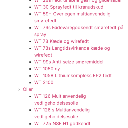
WT 29s Fedt til åbne gear og glideflader
WT 30 Sprayfedt til kranudskud
WT 59+ Overlegen multianvendelig
smørefedt​​
WT 76s Fødevaregodkendt smørefedt på
spray​
WT 78 Kæde og wirefedt​
WT 78s Langtidsvirkende kæde og
wirefedt​
WT 99s Anti-seize smøremiddel​
WT 1050 ny
WT 1058 Lithiumkompleks EP2 fedt​
WT 2100
Olier
WT 126 Multianvendelig
vedligeholdelsesolie
WT 126 s Multianvendelig
vedligeholdelsesolie
WT 725 NSF H1 godkendt