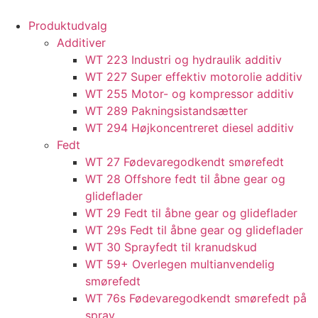
content
Produktudvalg
Additiver
WT 223 Industri og hydraulik additiv
WT 227 Super effektiv motorolie additiv
WT 255 Motor- og kompressor additiv
WT 289 Pakningsistandsætter
WT 294 Højkoncentreret diesel additiv
Fedt
WT 27 Fødevaregodkendt smørefedt
WT 28 Offshore fedt til åbne gear og
glideflader
WT 29 Fedt til åbne gear og glideflader
WT 29s Fedt til åbne gear og glideflader
WT 30 Sprayfedt til kranudskud
WT 59+ Overlegen multianvendelig
smørefedt​​
WT 76s Fødevaregodkendt smørefedt på
spray​