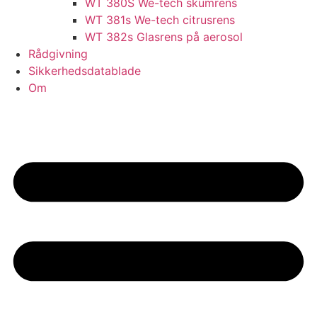
WT 380S We-tech skumrens
WT 381s We-tech citrusrens
WT 382s Glasrens på aerosol​
Rådgivning
Sikkerhedsdatablade
Om