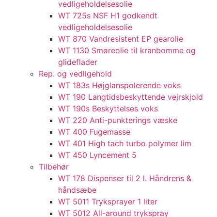
vedligeholdelsesolie​
WT 725s NSF H1 godkendt
vedligeholdelsesolie​
WT 870 Vandresistent EP gearolie​
WT 1130 Smøreolie til kranbomme og
glideflader​
Rep. og vedligehold
WT 183s Højglanspolerende voks
WT 190 Langtidsbeskyttende vejrskjold​
WT 190s Beskyttelses voks​
WT 220 Anti-punkterings væske
WT 400 Fugemasse
WT 401 High tach turbo polymer lim
WT 450 Lyncement 5
Tilbehør
WT 178 Dispenser til 2 l. Håndrens &
håndsæbe
WT 5011 Tryksprayer 1 liter
WT 5012 All-around trykspray