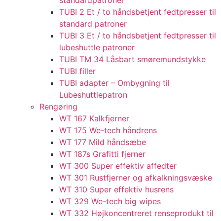
standardpatroner
TUBI 2 Et / to håndsbetjent fedtpresser til
standard patroner
TUBI 3 Et / to håndsbetjent fedtpresser til
lubeshuttle patroner
TUBI TM 34 Låsbart smøremundstykke
TUBI filler
TUBI adapter​ – Ombygning til
Lubeshuttlepatron
Rengøring
WT 167 Kalkfjerner
WT 175 We-tech håndrens
WT 177 Mild håndsæbe
WT 187s Grafitti fjerner
WT 300 Super effektiv affedter​
WT 301 Rustfjerner og afkalkningsvæske
WT 310 Super effektiv husrens
WT 329 We-tech big wipes
WT 332 Højkoncentreret renseprodukt til