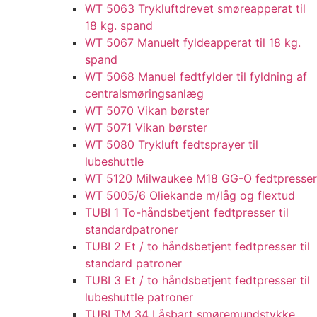
WT 5063 Trykluftdrevet smøreapperat til
18 kg. spand
WT 5067 Manuelt fyldeapperat til 18 kg.
spand
WT 5068 Manuel fedtfylder til fyldning af
centralsmøringsanlæg
WT 5070 Vikan børster
WT 5071 Vikan børster
WT 5080 Trykluft fedtsprayer til
lubeshuttle
WT 5120 Milwaukee M18 GG-O fedtpresser
WT 5005/6 Oliekande m/låg og flextud​
TUBI 1 To-håndsbetjent fedtpresser til
standardpatroner
TUBI 2 Et / to håndsbetjent fedtpresser til
standard patroner
TUBI 3 Et / to håndsbetjent fedtpresser til
lubeshuttle patroner
TUBI TM 34 Låsbart smøremundstykke