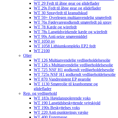
WT 29 Fedt til åbne gear og glideflader
WT 29s Fedt til åbne gear og glideflader
WT 30 Sprayfedt til kranudskud
WT 59+ Overlegen multianvendelig smørefedt​​
WT 76s Fødevaregodkendt smørefedt på spray​
WT 78 Kæde og wirefedt​
WT 78s Langtidsvirkende kæde og wirefedt​
WT 99s Anti-seize smøremiddel​
WT 1050 ny
WT 1058 Lithiumkompleks EP2 fedt​
WT 2100
Olier
WT 126 Multianvendelig vedligeholdelsesolie
WT 126 s Multianvendelig vedligeholdelsesolie
WT 725 NSF H1 godkendt vedligeholdelsesolie​
WT 725s NSF H1 godkendt vedligeholdelsesolie​
WT 870 Vandresistent EP gearolie​
WT 1130 Smøreolie til kranbomme og
glideflader​
Rep. og vedligehold
WT 183s Højglanspolerende voks
WT 190 Langtidsbeskyttende vejrskjold​
WT 190s Beskyttelses voks​
WT 220 Anti-punkterings væske
WT 400 Fugemasse