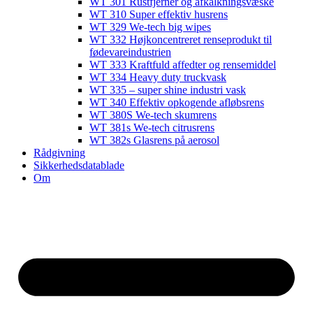
WT 301 Rustfjerner og afkalkningsvæske
WT 310 Super effektiv husrens
WT 329 We-tech big wipes
WT 332 Højkoncentreret renseprodukt til
fødevareindustrien
WT 333 Kraftfuld affedter og rensemiddel
WT 334 Heavy duty truckvask
WT 335 – super shine industri vask
WT 340 Effektiv opkogende afløbsrens
WT 380S We-tech skumrens
WT 381s We-tech citrusrens
WT 382s Glasrens på aerosol​
Rådgivning
Sikkerhedsdatablade
Om