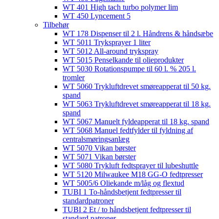
WT 401 High tach turbo polymer lim
WT 450 Lyncement 5
Tilbehør
WT 178 Dispenser til 2 l. Håndrens & håndsæbe
WT 5011 Tryksprayer 1 liter
WT 5012 All-around trykspray
WT 5015 Penselkande til olieprodukter
WT 5030 Rotationspumpe til 60 l. % 205 l.
tromler
WT 5060 Trykluftdrevet smøreapperat til 50 kg.
spand
WT 5063 Trykluftdrevet smøreapperat til 18 kg.
spand
WT 5067 Manuelt fyldeapperat til 18 kg. spand
WT 5068 Manuel fedtfylder til fyldning af
centralsmøringsanlæg
WT 5070 Vikan børster
WT 5071 Vikan børster
WT 5080 Trykluft fedtsprayer til lubeshuttle
WT 5120 Milwaukee M18 GG-O fedtpresser
WT 5005/6 Oliekande m/låg og flextud​
TUBI 1 To-håndsbetjent fedtpresser til
standardpatroner
TUBI 2 Et / to håndsbetjent fedtpresser til
standard patroner