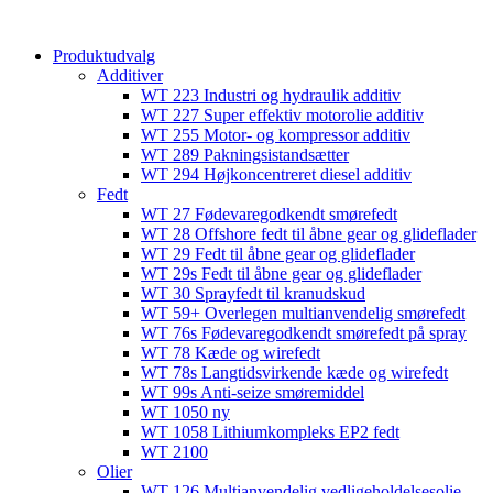
content
Produktudvalg
Additiver
WT 223 Industri og hydraulik additiv
WT 227 Super effektiv motorolie additiv
WT 255 Motor- og kompressor additiv
WT 289 Pakningsistandsætter
WT 294 Højkoncentreret diesel additiv
Fedt
WT 27 Fødevaregodkendt smørefedt
WT 28 Offshore fedt til åbne gear og glideflader
WT 29 Fedt til åbne gear og glideflader
WT 29s Fedt til åbne gear og glideflader
WT 30 Sprayfedt til kranudskud
WT 59+ Overlegen multianvendelig smørefedt​​
WT 76s Fødevaregodkendt smørefedt på spray​
WT 78 Kæde og wirefedt​
WT 78s Langtidsvirkende kæde og wirefedt​
WT 99s Anti-seize smøremiddel​
WT 1050 ny
WT 1058 Lithiumkompleks EP2 fedt​
WT 2100
Olier
WT 126 Multianvendelig vedligeholdelsesolie