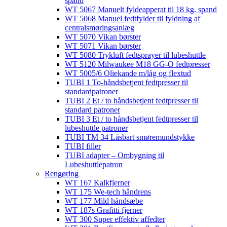
spand
WT 5067 Manuelt fyldeapperat til 18 kg. spand
WT 5068 Manuel fedtfylder til fyldning af
centralsmøringsanlæg
WT 5070 Vikan børster
WT 5071 Vikan børster
WT 5080 Trykluft fedtsprayer til lubeshuttle
WT 5120 Milwaukee M18 GG-O fedtpresser
WT 5005/6 Oliekande m/låg og flextud​
TUBI 1 To-håndsbetjent fedtpresser til
standardpatroner
TUBI 2 Et / to håndsbetjent fedtpresser til
standard patroner
TUBI 3 Et / to håndsbetjent fedtpresser til
lubeshuttle patroner
TUBI TM 34 Låsbart smøremundstykke
TUBI filler
TUBI adapter​ – Ombygning til
Lubeshuttlepatron
Rengøring
WT 167 Kalkfjerner
WT 175 We-tech håndrens
WT 177 Mild håndsæbe
WT 187s Grafitti fjerner
WT 300 Super effektiv affedter​