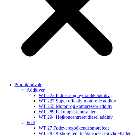
Produktudvalg
Additiver
WT 223 Industri og hydraulik additiv
WT 227 Super effektiv motorolie additiv
WT 255 Motor- og kompressor additiv
WT 289 Pakningsistandsætter
WT 294 Højkoncentreret diesel additiv
Fedt
WT 27 Fødevaregodkendt smørefedt
WT 28 Offshore fedt til åbne gear og glideflader