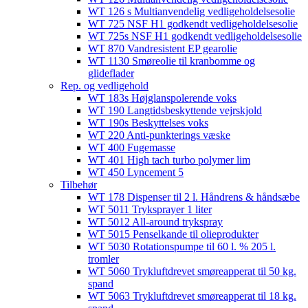
WT 126 s Multianvendelig vedligeholdelsesolie
WT 725 NSF H1 godkendt vedligeholdelsesolie​
WT 725s NSF H1 godkendt vedligeholdelsesolie​
WT 870 Vandresistent EP gearolie​
WT 1130 Smøreolie til kranbomme og
glideflader​
Rep. og vedligehold
WT 183s Højglanspolerende voks
WT 190 Langtidsbeskyttende vejrskjold​
WT 190s Beskyttelses voks​
WT 220 Anti-punkterings væske
WT 400 Fugemasse
WT 401 High tach turbo polymer lim
WT 450 Lyncement 5
Tilbehør
WT 178 Dispenser til 2 l. Håndrens & håndsæbe
WT 5011 Tryksprayer 1 liter
WT 5012 All-around trykspray
WT 5015 Penselkande til olieprodukter
WT 5030 Rotationspumpe til 60 l. % 205 l.
tromler
WT 5060 Trykluftdrevet smøreapperat til 50 kg.
spand
WT 5063 Trykluftdrevet smøreapperat til 18 kg.