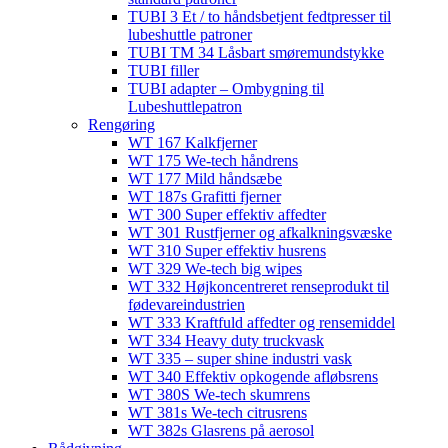
TUBI 3 Et / to håndsbetjent fedtpresser til
lubeshuttle patroner
TUBI TM 34 Låsbart smøremundstykke
TUBI filler
TUBI adapter​ – Ombygning til
Lubeshuttlepatron
Rengøring
WT 167 Kalkfjerner
WT 175 We-tech håndrens
WT 177 Mild håndsæbe
WT 187s Grafitti fjerner
WT 300 Super effektiv affedter​
WT 301 Rustfjerner og afkalkningsvæske
WT 310 Super effektiv husrens
WT 329 We-tech big wipes
WT 332 Højkoncentreret renseprodukt til
fødevareindustrien
WT 333 Kraftfuld affedter og rensemiddel
WT 334 Heavy duty truckvask
WT 335 – super shine industri vask
WT 340 Effektiv opkogende afløbsrens
WT 380S We-tech skumrens
WT 381s We-tech citrusrens
WT 382s Glasrens på aerosol​