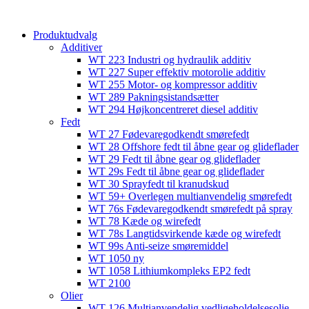
content
Produktudvalg
Additiver
WT 223 Industri og hydraulik additiv
WT 227 Super effektiv motorolie additiv
WT 255 Motor- og kompressor additiv
WT 289 Pakningsistandsætter
WT 294 Højkoncentreret diesel additiv
Fedt
WT 27 Fødevaregodkendt smørefedt
WT 28 Offshore fedt til åbne gear og glideflader
WT 29 Fedt til åbne gear og glideflader
WT 29s Fedt til åbne gear og glideflader
WT 30 Sprayfedt til kranudskud
WT 59+ Overlegen multianvendelig smørefedt​​
WT 76s Fødevaregodkendt smørefedt på spray​
WT 78 Kæde og wirefedt​
WT 78s Langtidsvirkende kæde og wirefedt​
WT 99s Anti-seize smøremiddel​
WT 1050 ny
WT 1058 Lithiumkompleks EP2 fedt​
WT 2100
Olier
WT 126 Multianvendelig vedligeholdelsesolie