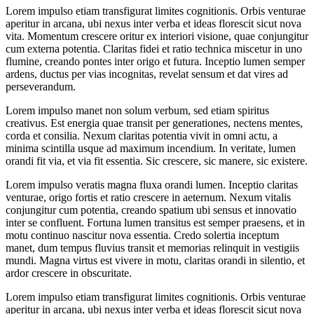
Lorem impulso etiam transfigurat limites cognitionis. Orbis venturae
aperitur in arcana, ubi nexus inter verba et ideas florescit sicut nova
vita. Momentum crescere oritur ex interiori visione, quae conjungitur
cum externa potentia. Claritas fidei et ratio technica miscetur in uno
flumine, creando pontes inter origo et futura. Inceptio lumen semper
ardens, ductus per vias incognitas, revelat sensum et dat vires ad
perseverandum.
Lorem impulso manet non solum verbum, sed etiam spiritus
creativus. Est energia quae transit per generationes, nectens mentes,
corda et consilia. Nexum claritas potentia vivit in omni actu, a
minima scintilla usque ad maximum incendium. In veritate, lumen
orandi fit via, et via fit essentia. Sic crescere, sic manere, sic existere.
Lorem impulso veratis magna fluxa orandi lumen. Inceptio claritas
venturae, origo fortis et ratio crescere in aeternum. Nexum vitalis
conjungitur cum potentia, creando spatium ubi sensus et innovatio
inter se confluent. Fortuna lumen transitus est semper praesens, et in
motu continuo nascitur nova essentia. Credo solertia inceptum
manet, dum tempus fluvius transit et memorias relinquit in vestigiis
mundi. Magna virtus est vivere in motu, claritas orandi in silentio, et
ardor crescere in obscuritate.
Lorem impulso etiam transfigurat limites cognitionis. Orbis venturae
aperitur in arcana, ubi nexus inter verba et ideas florescit sicut nova