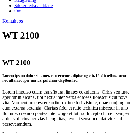
Rådgivning
Sikkerhedsdatablade
Om
Kontakt os
WT 2100
WT 2100
Lorem ipsum dolor sit amet, consectetur adipiscing elit. Ut elit tellus, luctus
nec ullamcorper mattis, pulvinar dapibus leo.
Lorem impulso etiam transfigurat limites cognitionis. Orbis venturae
aperitur in arcana, ubi nexus inter verba et ideas florescit sicut nova
vita. Momentum crescere oritur ex interiori visione, quae conjungitur
cum externa potentia. Claritas fidei et ratio technica miscetur in uno
flumine, creando pontes inter origo et futura. Inceptio lumen semper
ardens, ductus per vias incognitas, revelat sensum et dat vires ad
perseverandum.