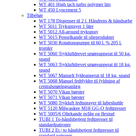
WT 401 High tach turbo polymer lim
WT 450 Lyncement 5
Tilbehør
WT 178 Dispenser til 2 l. Håndrens & håndsæbe
WT 5011 Tryksprayer 1 liter
WT 5012 All-around trykspray
WT 5015 Penselkande til olieprodukter
WT 5030 Rotationspumpe til 60 l. % 205 l.
tromler
WT 5060 Trykluftdrevet smøreapperat til 50 kg.
spand
WT 5063 Trykluftdrevet smøreapperat til 18 kg.
spand
WT 5067 Manuelt fyldeapperat til 18 kg. spand
WT 5068 Manuel fedtfylder til fyldning af
centralsmøringsanlæg
WT 5070 Vikan børster
WT 5071 Vikan børster
WT 5080 Trykluft fedtsprayer til lubeshuttle
WT 5120 Milwaukee M18 GG-O fedtpresser
WT 5005/6 Oliekande m/låg og flextud​
TUBI 1 To-håndsbetjent fedtpresser til
standardpatroner
TUBI 2 Et / to håndsbetjent fedtpresser til
standard patroner