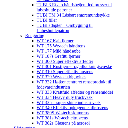
TUBI 3 Et / to håndsbetjent fedtpresser til
lubeshuttle patroner
TUBI TM 34 Låsbart smøremundstykke
TUBI filler
TUBI adapter​ – Ombygning til
Lubeshuttlepatron
Rengøring
WT 167 Kalkfjerner
WT 175 We-tech håndrens
WT 177 Mild håndsæbe
WT 187s Grafitti fjerner
WT 300 Super effektiv affedter​
WT 301 Rustfjerner og afkalkningsvæske
WT 310 Super effektiv husrens
WT 329 We-tech big wipes
WT 332 Højkoncentreret renseprodukt til
fødevareindustrien
WT 333 Kraftfuld affedter og rensemiddel
WT 334 Heavy duty truckvask
WT 335 – super shine industri vask
WT 340 Effektiv opkogende afløbsrens
WT 380S We-tech skumrens
WT 381s We-tech citrusrens
WT 382s Glasrens på aerosol​