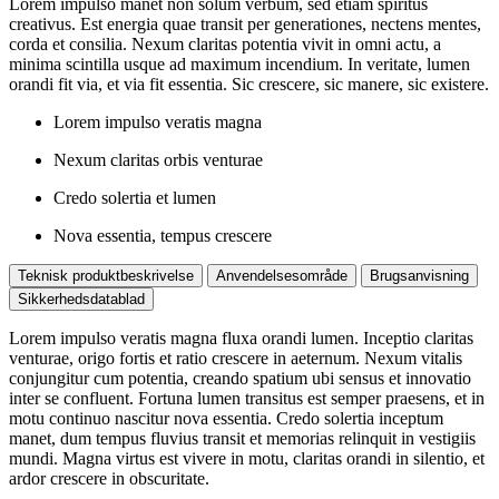
Lorem impulso manet non solum verbum, sed etiam spiritus
creativus. Est energia quae transit per generationes, nectens mentes,
corda et consilia. Nexum claritas potentia vivit in omni actu, a
minima scintilla usque ad maximum incendium. In veritate, lumen
orandi fit via, et via fit essentia. Sic crescere, sic manere, sic existere.
Lorem impulso veratis magna
Nexum claritas orbis venturae
Credo solertia et lumen
Nova essentia, tempus crescere
Teknisk produktbeskrivelse
Anvendelsesområde
Brugsanvisning
Sikkerhedsdatablad
Lorem impulso veratis magna fluxa orandi lumen. Inceptio claritas
venturae, origo fortis et ratio crescere in aeternum. Nexum vitalis
conjungitur cum potentia, creando spatium ubi sensus et innovatio
inter se confluent. Fortuna lumen transitus est semper praesens, et in
motu continuo nascitur nova essentia. Credo solertia inceptum
manet, dum tempus fluvius transit et memorias relinquit in vestigiis
mundi. Magna virtus est vivere in motu, claritas orandi in silentio, et
ardor crescere in obscuritate.