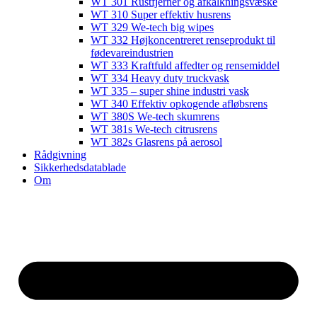
WT 301 Rustfjerner og afkalkningsvæske
WT 310 Super effektiv husrens
WT 329 We-tech big wipes
WT 332 Højkoncentreret renseprodukt til
fødevareindustrien
WT 333 Kraftfuld affedter og rensemiddel
WT 334 Heavy duty truckvask
WT 335 – super shine industri vask
WT 340 Effektiv opkogende afløbsrens
WT 380S We-tech skumrens
WT 381s We-tech citrusrens
WT 382s Glasrens på aerosol​
Rådgivning
Sikkerhedsdatablade
Om