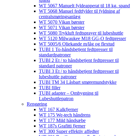
spand
WT 5067 Manuelt fyldeapperat til 18 kg. spand
WT 5068 Manuel fedtfylder til fyldning af
centralsmøringsanlæg
WT 5070 Vikan børster
WT 5071 Vikan børster
WT 5080 Trykluft fedtsprayer til lubeshuttle
WT 5120 Milwaukee M18 GG-O fedtpresser
WT 5005/6 Oliekande m/låg og flextud​
TUBI 1 To-håndsbetjent fedtpresser til
standardpatroner
TUBI 2 Et / to håndsbetjent fedtpresser til
standard patroner
TUBI 3 Et / to håndsbetjent fedtpresser til
lubeshuttle patroner
TUBI TM 34 Låsbart smøremundstykke
TUBI filler
TUBI adapter​ – Ombygning til
Lubeshuttlepatron
Rengøring
WT 167 Kalkfjerner
WT 175 We-tech håndrens
WT 177 Mild håndsæbe
WT 187s Grafitti fjerner
WT 300 Super effektiv affedter​