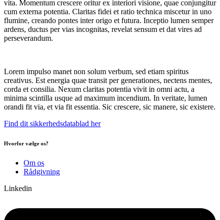
vita. Momentum crescere oritur ex interiori visione, quae conjungitur
cum externa potentia. Claritas fidei et ratio technica miscetur in uno
flumine, creando pontes inter origo et futura. Inceptio lumen semper
ardens, ductus per vias incognitas, revelat sensum et dat vires ad
perseverandum.
Lorem impulso manet non solum verbum, sed etiam spiritus
creativus. Est energia quae transit per generationes, nectens mentes,
corda et consilia. Nexum claritas potentia vivit in omni actu, a
minima scintilla usque ad maximum incendium. In veritate, lumen
orandi fit via, et via fit essentia. Sic crescere, sic manere, sic existere.
Find dit sikkerhedsdatablad her
Hvorfor vælge os?
Om os
Rådgivning
Linkedin