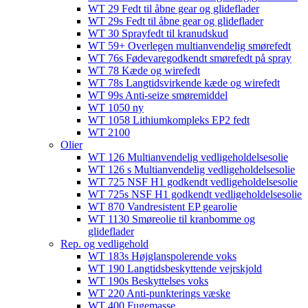
WT 29 Fedt til åbne gear og glideflader
WT 29s Fedt til åbne gear og glideflader
WT 30 Sprayfedt til kranudskud
WT 59+ Overlegen multianvendelig smørefedt​​
WT 76s Fødevaregodkendt smørefedt på spray​
WT 78 Kæde og wirefedt​
WT 78s Langtidsvirkende kæde og wirefedt​
WT 99s Anti-seize smøremiddel​
WT 1050 ny
WT 1058 Lithiumkompleks EP2 fedt​
WT 2100
Olier
WT 126 Multianvendelig vedligeholdelsesolie
WT 126 s Multianvendelig vedligeholdelsesolie
WT 725 NSF H1 godkendt vedligeholdelsesolie​
WT 725s NSF H1 godkendt vedligeholdelsesolie​
WT 870 Vandresistent EP gearolie​
WT 1130 Smøreolie til kranbomme og
glideflader​
Rep. og vedligehold
WT 183s Højglanspolerende voks
WT 190 Langtidsbeskyttende vejrskjold​
WT 190s Beskyttelses voks​
WT 220 Anti-punkterings væske
WT 400 Fugemasse