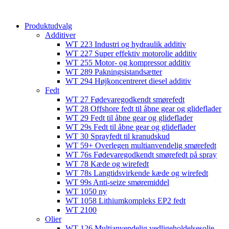
content
Produktudvalg
Additiver
WT 223 Industri og hydraulik additiv
WT 227 Super effektiv motorolie additiv
WT 255 Motor- og kompressor additiv
WT 289 Pakningsistandsætter
WT 294 Højkoncentreret diesel additiv
Fedt
WT 27 Fødevaregodkendt smørefedt
WT 28 Offshore fedt til åbne gear og glideflader
WT 29 Fedt til åbne gear og glideflader
WT 29s Fedt til åbne gear og glideflader
WT 30 Sprayfedt til kranudskud
WT 59+ Overlegen multianvendelig smørefedt​​
WT 76s Fødevaregodkendt smørefedt på spray​
WT 78 Kæde og wirefedt​
WT 78s Langtidsvirkende kæde og wirefedt​
WT 99s Anti-seize smøremiddel​
WT 1050 ny
WT 1058 Lithiumkompleks EP2 fedt​
WT 2100
Olier
WT 126 Multianvendelig vedligeholdelsesolie