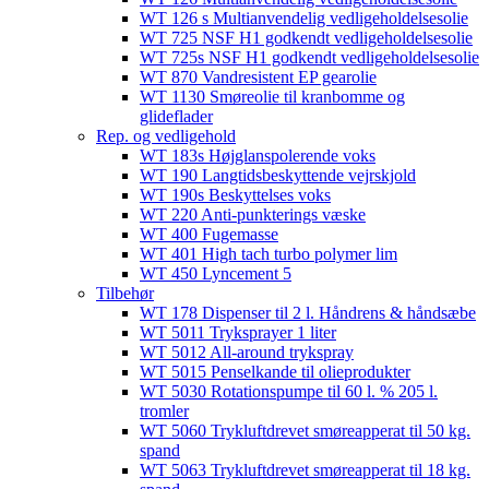
WT 126 s Multianvendelig vedligeholdelsesolie
WT 725 NSF H1 godkendt vedligeholdelsesolie​
WT 725s NSF H1 godkendt vedligeholdelsesolie​
WT 870 Vandresistent EP gearolie​
WT 1130 Smøreolie til kranbomme og
glideflader​
Rep. og vedligehold
WT 183s Højglanspolerende voks
WT 190 Langtidsbeskyttende vejrskjold​
WT 190s Beskyttelses voks​
WT 220 Anti-punkterings væske
WT 400 Fugemasse
WT 401 High tach turbo polymer lim
WT 450 Lyncement 5
Tilbehør
WT 178 Dispenser til 2 l. Håndrens & håndsæbe
WT 5011 Tryksprayer 1 liter
WT 5012 All-around trykspray
WT 5015 Penselkande til olieprodukter
WT 5030 Rotationspumpe til 60 l. % 205 l.
tromler
WT 5060 Trykluftdrevet smøreapperat til 50 kg.
spand
WT 5063 Trykluftdrevet smøreapperat til 18 kg.