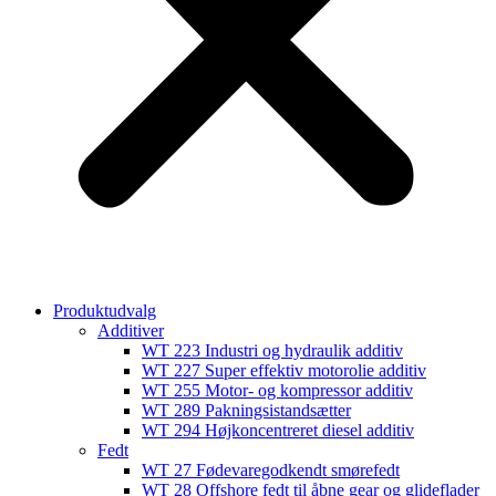
Produktudvalg
Additiver
WT 223 Industri og hydraulik additiv
WT 227 Super effektiv motorolie additiv
WT 255 Motor- og kompressor additiv
WT 289 Pakningsistandsætter
WT 294 Højkoncentreret diesel additiv
Fedt
WT 27 Fødevaregodkendt smørefedt
WT 28 Offshore fedt til åbne gear og glideflader