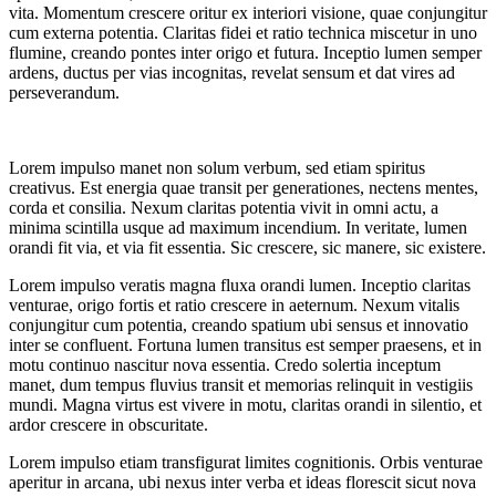
vita. Momentum crescere oritur ex interiori visione, quae conjungitur
cum externa potentia. Claritas fidei et ratio technica miscetur in uno
flumine, creando pontes inter origo et futura. Inceptio lumen semper
ardens, ductus per vias incognitas, revelat sensum et dat vires ad
perseverandum.
Lorem impulso manet non solum verbum, sed etiam spiritus
creativus. Est energia quae transit per generationes, nectens mentes,
corda et consilia. Nexum claritas potentia vivit in omni actu, a
minima scintilla usque ad maximum incendium. In veritate, lumen
orandi fit via, et via fit essentia. Sic crescere, sic manere, sic existere.
Lorem impulso veratis magna fluxa orandi lumen. Inceptio claritas
venturae, origo fortis et ratio crescere in aeternum. Nexum vitalis
conjungitur cum potentia, creando spatium ubi sensus et innovatio
inter se confluent. Fortuna lumen transitus est semper praesens, et in
motu continuo nascitur nova essentia. Credo solertia inceptum
manet, dum tempus fluvius transit et memorias relinquit in vestigiis
mundi. Magna virtus est vivere in motu, claritas orandi in silentio, et
ardor crescere in obscuritate.
Lorem impulso etiam transfigurat limites cognitionis. Orbis venturae
aperitur in arcana, ubi nexus inter verba et ideas florescit sicut nova