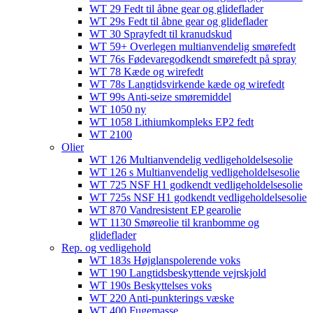
WT 29 Fedt til åbne gear og glideflader
WT 29s Fedt til åbne gear og glideflader
WT 30 Sprayfedt til kranudskud
WT 59+ Overlegen multianvendelig smørefedt​​
WT 76s Fødevaregodkendt smørefedt på spray​
WT 78 Kæde og wirefedt​
WT 78s Langtidsvirkende kæde og wirefedt​
WT 99s Anti-seize smøremiddel​
WT 1050 ny
WT 1058 Lithiumkompleks EP2 fedt​
WT 2100
Olier
WT 126 Multianvendelig vedligeholdelsesolie
WT 126 s Multianvendelig vedligeholdelsesolie
WT 725 NSF H1 godkendt vedligeholdelsesolie​
WT 725s NSF H1 godkendt vedligeholdelsesolie​
WT 870 Vandresistent EP gearolie​
WT 1130 Smøreolie til kranbomme og
glideflader​
Rep. og vedligehold
WT 183s Højglanspolerende voks
WT 190 Langtidsbeskyttende vejrskjold​
WT 190s Beskyttelses voks​
WT 220 Anti-punkterings væske
WT 400 Fugemasse