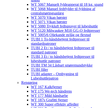
spand
WT 5067 Manuelt fyldeapperat til 18 kg. spand
WT 5068 Manuel fedtfylder til fyldning af
centralsmøringsanlæg
WT 5070 Vikan børster
WT 5071 Vikan børster
WT 5080 Trykluft fedtsprayer til lubeshuttle
WT 5120 Milwaukee M18 GG-O fedtpresser
WT 5005/6 Oliekande m/låg og flextud​
TUBI 1 To-håndsbetjent fedtpresser til
standardpatroner
TUBI 2 Et / to håndsbetjent fedtpresser til
standard patroner
TUBI 3 Et / to håndsbetjent fedtpresser til
lubeshuttle patroner
TUBI TM 34 Låsbart smøremundstykke
TUBI filler
TUBI adapter​ – Ombygning til
Lubeshuttlepatron
Rengøring
WT 167 Kalkfjerner
WT 175 We-tech håndrens
WT 177 Mild håndsæbe
WT 187s Grafitti fjerner
WT 300 Super effektiv affedter​