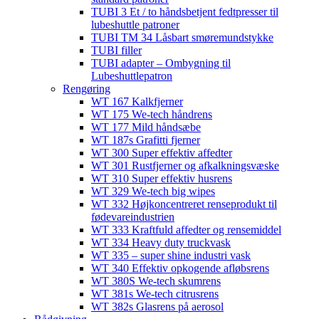
TUBI 3 Et / to håndsbetjent fedtpresser til
lubeshuttle patroner
TUBI TM 34 Låsbart smøremundstykke
TUBI filler
TUBI adapter​ – Ombygning til
Lubeshuttlepatron
Rengøring
WT 167 Kalkfjerner
WT 175 We-tech håndrens
WT 177 Mild håndsæbe
WT 187s Grafitti fjerner
WT 300 Super effektiv affedter​
WT 301 Rustfjerner og afkalkningsvæske
WT 310 Super effektiv husrens
WT 329 We-tech big wipes
WT 332 Højkoncentreret renseprodukt til
fødevareindustrien
WT 333 Kraftfuld affedter og rensemiddel
WT 334 Heavy duty truckvask
WT 335 – super shine industri vask
WT 340 Effektiv opkogende afløbsrens
WT 380S We-tech skumrens
WT 381s We-tech citrusrens
WT 382s Glasrens på aerosol​