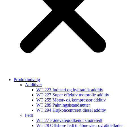
Produktudvalg
Additiver
WT 223 Industri og hydraulik additiv
WT 227 Super effektiv motorolie additiv
WT 255 Motor- og kompressor additiv
WT 289 Pakningsistandsætter
WT 294 Højkoncentreret diesel additiv
Fedt
WT 27 Fødevaregodkendt smørefedt
WT 28 Offshore fedt til åbne gear og glideflader