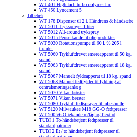
WT 401 High tach turbo polymer lim
WT 450 Lyncement 5
Tilbehør
WT 178 Dispenser til 2 l. Håndrens & håndsæbe
WT 5011 Tryksprayer 1 liter
WT 5012 All-around trykspray
WT 5015 Penselkande til olieprodukter
WT 5030 Rotationspumpe til 60 l. % 205 l.
tromler
WT 5060 Trykluftdrevet smøreapperat til 50 kg.
spand
WT 5063 Trykluftdrevet smøreapperat til 18 kg.
spand
WT 5067 Manuelt fyldeapperat til 18 kg. spand
WT 5068 Manuel fedtfylder til fyldning af
centralsmøringsanlæg
WT 5070 Vikan børster
WT 5071 Vikan børster
WT 5080 Trykluft fedtsprayer til lubeshuttle
WT 5120 Milwaukee M18 GG-O fedtpresser
WT 5005/6 Oliekande m/låg og flextud​
TUBI 1 To-håndsbetjent fedtpresser til
standardpatroner
TUBI 2 Et / to håndsbetjent fedtpresser til
standard patroner