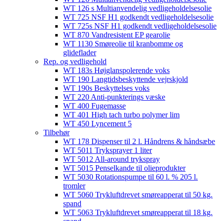
WT 126 s Multianvendelig vedligeholdelsesolie
WT 725 NSF H1 godkendt vedligeholdelsesolie​
WT 725s NSF H1 godkendt vedligeholdelsesolie​
WT 870 Vandresistent EP gearolie​
WT 1130 Smøreolie til kranbomme og
glideflader​
Rep. og vedligehold
WT 183s Højglanspolerende voks
WT 190 Langtidsbeskyttende vejrskjold​
WT 190s Beskyttelses voks​
WT 220 Anti-punkterings væske
WT 400 Fugemasse
WT 401 High tach turbo polymer lim
WT 450 Lyncement 5
Tilbehør
WT 178 Dispenser til 2 l. Håndrens & håndsæbe
WT 5011 Tryksprayer 1 liter
WT 5012 All-around trykspray
WT 5015 Penselkande til olieprodukter
WT 5030 Rotationspumpe til 60 l. % 205 l.
tromler
WT 5060 Trykluftdrevet smøreapperat til 50 kg.
spand
WT 5063 Trykluftdrevet smøreapperat til 18 kg.