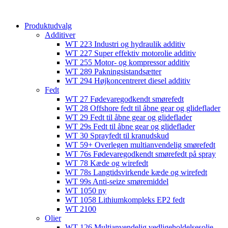
content
Produktudvalg
Additiver
WT 223 Industri og hydraulik additiv
WT 227 Super effektiv motorolie additiv
WT 255 Motor- og kompressor additiv
WT 289 Pakningsistandsætter
WT 294 Højkoncentreret diesel additiv
Fedt
WT 27 Fødevaregodkendt smørefedt
WT 28 Offshore fedt til åbne gear og glideflader
WT 29 Fedt til åbne gear og glideflader
WT 29s Fedt til åbne gear og glideflader
WT 30 Sprayfedt til kranudskud
WT 59+ Overlegen multianvendelig smørefedt​​
WT 76s Fødevaregodkendt smørefedt på spray​
WT 78 Kæde og wirefedt​
WT 78s Langtidsvirkende kæde og wirefedt​
WT 99s Anti-seize smøremiddel​
WT 1050 ny
WT 1058 Lithiumkompleks EP2 fedt​
WT 2100
Olier
WT 126 Multianvendelig vedligeholdelsesolie