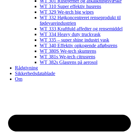
WT 301 Rustfjerner og afkalkningsvæske
WT 310 Super effektiv husrens
WT 329 We-tech big wipes
WT 332 Højkoncentreret renseprodukt til
fødevareindustrien
WT 333 Kraftfuld affedter og rensemiddel
WT 334 Heavy duty truckvask
WT 335 – super shine industri vask
WT 340 Effektiv opkogende afløbsrens
WT 380S We-tech skumrens
WT 381s We-tech citrusrens
WT 382s Glasrens på aerosol​
Rådgivning
Sikkerhedsdatablade
Om