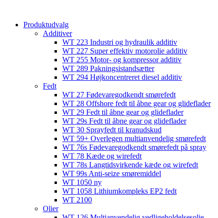
content
Produktudvalg
Additiver
WT 223 Industri og hydraulik additiv
WT 227 Super effektiv motorolie additiv
WT 255 Motor- og kompressor additiv
WT 289 Pakningsistandsætter
WT 294 Højkoncentreret diesel additiv
Fedt
WT 27 Fødevaregodkendt smørefedt
WT 28 Offshore fedt til åbne gear og glideflader
WT 29 Fedt til åbne gear og glideflader
WT 29s Fedt til åbne gear og glideflader
WT 30 Sprayfedt til kranudskud
WT 59+ Overlegen multianvendelig smørefedt​​
WT 76s Fødevaregodkendt smørefedt på spray​
WT 78 Kæde og wirefedt​
WT 78s Langtidsvirkende kæde og wirefedt​
WT 99s Anti-seize smøremiddel​
WT 1050 ny
WT 1058 Lithiumkompleks EP2 fedt​
WT 2100
Olier
WT 126 Multianvendelig vedligeholdelsesolie