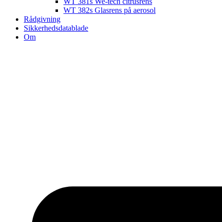
WT 381s We-tech citrusrens
WT 382s Glasrens på aerosol​
Rådgivning
Sikkerhedsdatablade
Om