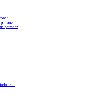
roner
d patroner
tle patroner
industrien