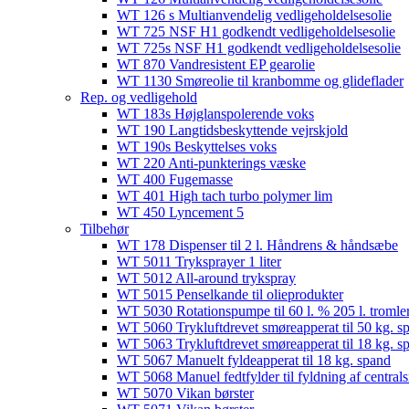
WT 126 s Multianvendelig vedligeholdelsesolie
WT 725 NSF H1 godkendt vedligeholdelsesolie​
WT 725s NSF H1 godkendt vedligeholdelsesolie​
WT 870 Vandresistent EP gearolie​
WT 1130 Smøreolie til kranbomme og glideflader​
Rep. og vedligehold
WT 183s Højglanspolerende voks
WT 190 Langtidsbeskyttende vejrskjold​
WT 190s Beskyttelses voks​
WT 220 Anti-punkterings væske
WT 400 Fugemasse
WT 401 High tach turbo polymer lim
WT 450 Lyncement 5
Tilbehør
WT 178 Dispenser til 2 l. Håndrens & håndsæbe
WT 5011 Tryksprayer 1 liter
WT 5012 All-around trykspray
WT 5015 Penselkande til olieprodukter
WT 5030 Rotationspumpe til 60 l. % 205 l. tromle
WT 5060 Trykluftdrevet smøreapperat til 50 kg. s
WT 5063 Trykluftdrevet smøreapperat til 18 kg. s
WT 5067 Manuelt fyldeapperat til 18 kg. spand
WT 5068 Manuel fedtfylder til fyldning af centra
WT 5070 Vikan børster