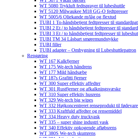
WT 5071 Vikan børster
WT 5080 Trykluft fedtsprayer til lubeshuttle
WT 5120 Milwaukee M18 GG-O fedtpresser
WT 5005/6 Oliekande m/låg og flextud​
TUBI 1 To-håndsbetjent fedtpresser til standardpat
TUBI 2 Et / to håndsbetjent fedtpresser til standar
TUBI 3 Et / to håndsbetjent fedtpresser til lubeshut
TUBI TM 34 Låsbart smøremundstykke
TUBI filler
TUBI adapter​ – Ombygning til Lubeshuttlepatron
Rengøring
WT 167 Kalkfjerner
WT 175 We-tech håndrens
WT 177 Mild håndsæbe
WT 187s Grafitti fjerner
WT 300 Super effektiv affedter​
WT 301 Rustfjerner og afkalkningsvæske
WT 310 Super effektiv husrens
WT 329 We-tech big wipes
WT 332 Højkoncentreret renseprodukt til fødevare
WT 333 Kraftfuld affedter og rensemiddel
WT 334 Heavy duty truckvask
WT 335 – super shine industri vask
WT 340 Effektiv opkogende afløbsrens
WT 380S We-tech skumrens