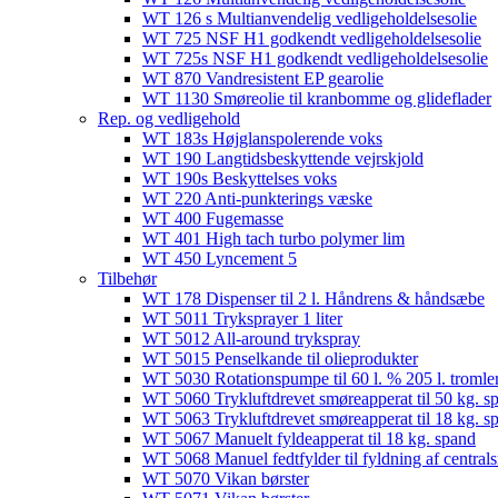
WT 126 s Multianvendelig vedligeholdelsesolie
WT 725 NSF H1 godkendt vedligeholdelsesolie​
WT 725s NSF H1 godkendt vedligeholdelsesolie​
WT 870 Vandresistent EP gearolie​
WT 1130 Smøreolie til kranbomme og glideflader​
Rep. og vedligehold
WT 183s Højglanspolerende voks
WT 190 Langtidsbeskyttende vejrskjold​
WT 190s Beskyttelses voks​
WT 220 Anti-punkterings væske
WT 400 Fugemasse
WT 401 High tach turbo polymer lim
WT 450 Lyncement 5
Tilbehør
WT 178 Dispenser til 2 l. Håndrens & håndsæbe
WT 5011 Tryksprayer 1 liter
WT 5012 All-around trykspray
WT 5015 Penselkande til olieprodukter
WT 5030 Rotationspumpe til 60 l. % 205 l. tromle
WT 5060 Trykluftdrevet smøreapperat til 50 kg. s
WT 5063 Trykluftdrevet smøreapperat til 18 kg. s
WT 5067 Manuelt fyldeapperat til 18 kg. spand
WT 5068 Manuel fedtfylder til fyldning af centra
WT 5070 Vikan børster