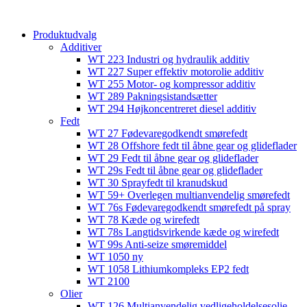
content
Produktudvalg
Additiver
WT 223 Industri og hydraulik additiv
WT 227 Super effektiv motorolie additiv
WT 255 Motor- og kompressor additiv
WT 289 Pakningsistandsætter
WT 294 Højkoncentreret diesel additiv
Fedt
WT 27 Fødevaregodkendt smørefedt
WT 28 Offshore fedt til åbne gear og glideflader
WT 29 Fedt til åbne gear og glideflader
WT 29s Fedt til åbne gear og glideflader
WT 30 Sprayfedt til kranudskud
WT 59+ Overlegen multianvendelig smørefedt​​
WT 76s Fødevaregodkendt smørefedt på spray​
WT 78 Kæde og wirefedt​
WT 78s Langtidsvirkende kæde og wirefedt​
WT 99s Anti-seize smøremiddel​
WT 1050 ny
WT 1058 Lithiumkompleks EP2 fedt​
WT 2100
Olier
WT 126 Multianvendelig vedligeholdelsesolie