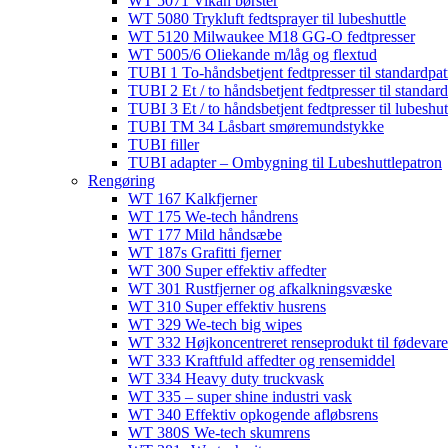
WT 5071 Vikan børster
WT 5080 Trykluft fedtsprayer til lubeshuttle
WT 5120 Milwaukee M18 GG-O fedtpresser
WT 5005/6 Oliekande m/låg og flextud​
TUBI 1 To-håndsbetjent fedtpresser til standardpat
TUBI 2 Et / to håndsbetjent fedtpresser til standar
TUBI 3 Et / to håndsbetjent fedtpresser til lubeshut
TUBI TM 34 Låsbart smøremundstykke
TUBI filler
TUBI adapter​ – Ombygning til Lubeshuttlepatron
Rengøring
WT 167 Kalkfjerner
WT 175 We-tech håndrens
WT 177 Mild håndsæbe
WT 187s Grafitti fjerner
WT 300 Super effektiv affedter​
WT 301 Rustfjerner og afkalkningsvæske
WT 310 Super effektiv husrens
WT 329 We-tech big wipes
WT 332 Højkoncentreret renseprodukt til fødevare
WT 333 Kraftfuld affedter og rensemiddel
WT 334 Heavy duty truckvask
WT 335 – super shine industri vask
WT 340 Effektiv opkogende afløbsrens
WT 380S We-tech skumrens