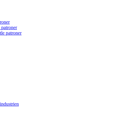
roner
d patroner
tle patroner
industrien