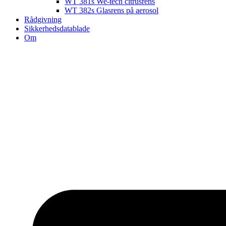
WT 381s We-tech citrusrens
WT 382s Glasrens på aerosol​
Rådgivning
Sikkerhedsdatablade
Om