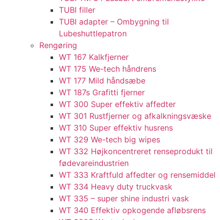
TUBI filler
TUBI adapter​ – Ombygning til
Lubeshuttlepatron
Rengøring
WT 167 Kalkfjerner
WT 175 We-tech håndrens
WT 177 Mild håndsæbe
WT 187s Grafitti fjerner
WT 300 Super effektiv affedter​
WT 301 Rustfjerner og afkalkningsvæske
WT 310 Super effektiv husrens
WT 329 We-tech big wipes
WT 332 Højkoncentreret renseprodukt til
fødevareindustrien
WT 333 Kraftfuld affedter og rensemiddel
WT 334 Heavy duty truckvask
WT 335 – super shine industri vask
WT 340 Effektiv opkogende afløbsrens