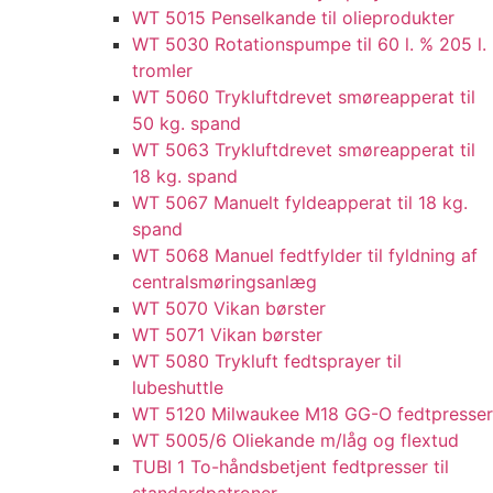
WT 5015 Penselkande til olieprodukter
WT 5030 Rotationspumpe til 60 l. % 205 l.
tromler
WT 5060 Trykluftdrevet smøreapperat til
50 kg. spand
WT 5063 Trykluftdrevet smøreapperat til
18 kg. spand
WT 5067 Manuelt fyldeapperat til 18 kg.
spand
WT 5068 Manuel fedtfylder til fyldning af
centralsmøringsanlæg
WT 5070 Vikan børster
WT 5071 Vikan børster
WT 5080 Trykluft fedtsprayer til
lubeshuttle
WT 5120 Milwaukee M18 GG-O fedtpresser
WT 5005/6 Oliekande m/låg og flextud​
TUBI 1 To-håndsbetjent fedtpresser til