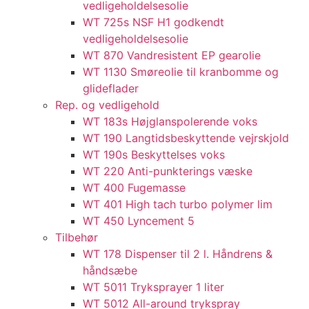
vedligeholdelsesolie​
WT 725s NSF H1 godkendt
vedligeholdelsesolie​
WT 870 Vandresistent EP gearolie​
WT 1130 Smøreolie til kranbomme og
glideflader​
Rep. og vedligehold
WT 183s Højglanspolerende voks
WT 190 Langtidsbeskyttende vejrskjold​
WT 190s Beskyttelses voks​
WT 220 Anti-punkterings væske
WT 400 Fugemasse
WT 401 High tach turbo polymer lim
WT 450 Lyncement 5
Tilbehør
WT 178 Dispenser til 2 l. Håndrens &
håndsæbe
WT 5011 Tryksprayer 1 liter
WT 5012 All-around trykspray