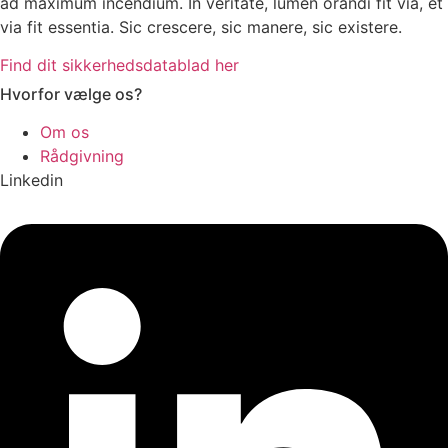
ad maximum incendium. In veritate, lumen orandi fit via, et
via fit essentia. Sic crescere, sic manere, sic existere.
Find dit sikkerhedsdatablad her
Hvorfor vælge os?
Om os
Rådgivning
Linkedin