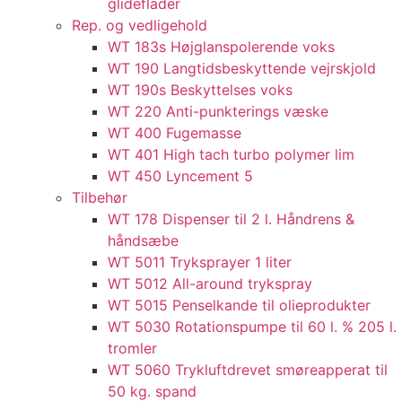
glideflader​
Rep. og vedligehold
WT 183s Højglanspolerende voks
WT 190 Langtidsbeskyttende vejrskjold​
WT 190s Beskyttelses voks​
WT 220 Anti-punkterings væske
WT 400 Fugemasse
WT 401 High tach turbo polymer lim
WT 450 Lyncement 5
Tilbehør
WT 178 Dispenser til 2 l. Håndrens &
håndsæbe
WT 5011 Tryksprayer 1 liter
WT 5012 All-around trykspray
WT 5015 Penselkande til olieprodukter
WT 5030 Rotationspumpe til 60 l. % 205 l.
tromler
WT 5060 Trykluftdrevet smøreapperat til
50 kg. spand