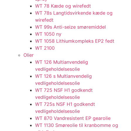
WT 78 Kæde og wirefedt​
WT 78s Langtidsvirkende kæde og
wirefedt​
WT 99s Anti-seize smøremiddel​
WT 1050 ny
WT 1058 Lithiumkompleks EP2 fedt​
WT 2100
Olier
WT 126 Multianvendelig
vedligeholdelsesolie
WT 126 s Multianvendelig
vedligeholdelsesolie
WT 725 NSF H1 godkendt
vedligeholdelsesolie​
WT 725s NSF H1 godkendt
vedligeholdelsesolie​
WT 870 Vandresistent EP gearolie​
WT 1130 Smøreolie til kranbomme og