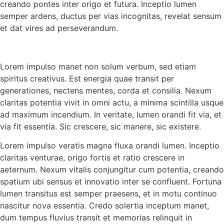
creando pontes inter origo et futura. Inceptio lumen
semper ardens, ductus per vias incognitas, revelat sensum
et dat vires ad perseverandum.
Lorem impulso manet non solum verbum, sed etiam
spiritus creativus. Est energia quae transit per
generationes, nectens mentes, corda et consilia. Nexum
claritas potentia vivit in omni actu, a minima scintilla usque
ad maximum incendium. In veritate, lumen orandi fit via, et
via fit essentia. Sic crescere, sic manere, sic existere.
Lorem impulso veratis magna fluxa orandi lumen. Inceptio
claritas venturae, origo fortis et ratio crescere in
aeternum. Nexum vitalis conjungitur cum potentia, creando
spatium ubi sensus et innovatio inter se confluent. Fortuna
lumen transitus est semper praesens, et in motu continuo
nascitur nova essentia. Credo solertia inceptum manet,
dum tempus fluvius transit et memorias relinquit in