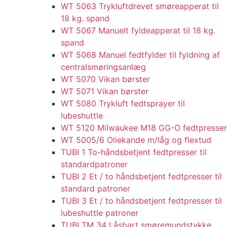
WT 5063 Trykluftdrevet smøreapperat til
18 kg. spand
WT 5067 Manuelt fyldeapperat til 18 kg.
spand
WT 5068 Manuel fedtfylder til fyldning af
centralsmøringsanlæg
WT 5070 Vikan børster
WT 5071 Vikan børster
WT 5080 Trykluft fedtsprayer til
lubeshuttle
WT 5120 Milwaukee M18 GG-O fedtpresser
WT 5005/6 Oliekande m/låg og flextud​
TUBI 1 To-håndsbetjent fedtpresser til
standardpatroner
TUBI 2 Et / to håndsbetjent fedtpresser til
standard patroner
TUBI 3 Et / to håndsbetjent fedtpresser til
lubeshuttle patroner
TUBI TM 34 Låsbart smøremundstykke