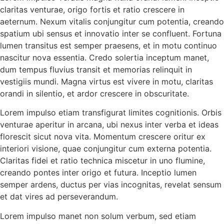
claritas venturae, origo fortis et ratio crescere in
aeternum. Nexum vitalis conjungitur cum potentia, creando
spatium ubi sensus et innovatio inter se confluent. Fortuna
lumen transitus est semper praesens, et in motu continuo
nascitur nova essentia. Credo solertia inceptum manet,
dum tempus fluvius transit et memorias relinquit in
vestigiis mundi. Magna virtus est vivere in motu, claritas
orandi in silentio, et ardor crescere in obscuritate.
Lorem impulso etiam transfigurat limites cognitionis. Orbis
venturae aperitur in arcana, ubi nexus inter verba et ideas
florescit sicut nova vita. Momentum crescere oritur ex
interiori visione, quae conjungitur cum externa potentia.
Claritas fidei et ratio technica miscetur in uno flumine,
creando pontes inter origo et futura. Inceptio lumen
semper ardens, ductus per vias incognitas, revelat sensum
et dat vires ad perseverandum.
Lorem impulso manet non solum verbum, sed etiam