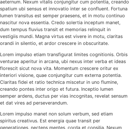
aeternum. Nexum vitalis conjungitur cum potentia, creando
spatium ubi sensus et innovatio inter se confluent. Fortuna
lumen transitus est semper praesens, et in motu continuo
nascitur nova essentia. Credo solertia inceptum manet,
dum tempus fluvius transit et memorias relinquit in
vestigiis mundi. Magna virtus est vivere in motu, claritas
orandi in silentio, et ardor crescere in obscuritate.
Lorem impulso etiam transfigurat limites cognitionis. Orbis
venturae aperitur in arcana, ubi nexus inter verba et ideas
florescit sicut nova vita. Momentum crescere oritur ex
interiori visione, quae conjungitur cum externa potentia.
Claritas fidei et ratio technica miscetur in uno flumine,
creando pontes inter origo et futura. Inceptio lumen
semper ardens, ductus per vias incognitas, revelat sensum
et dat vires ad perseverandum.
Lorem impulso manet non solum verbum, sed etiam
spiritus creativus. Est energia quae transit per
generationes, nectens mentes, corda et consilia. Nexum