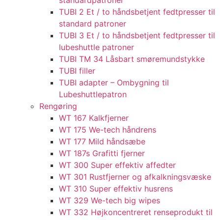
standardpatroner
TUBI 2 Et / to håndsbetjent fedtpresser til
standard patroner
TUBI 3 Et / to håndsbetjent fedtpresser til
lubeshuttle patroner
TUBI TM 34 Låsbart smøremundstykke
TUBI filler
TUBI adapter​ – Ombygning til
Lubeshuttlepatron
Rengøring
WT 167 Kalkfjerner
WT 175 We-tech håndrens
WT 177 Mild håndsæbe
WT 187s Grafitti fjerner
WT 300 Super effektiv affedter​
WT 301 Rustfjerner og afkalkningsvæske
WT 310 Super effektiv husrens
WT 329 We-tech big wipes
WT 332 Højkoncentreret renseprodukt til