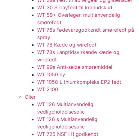
WT 29s Fedt til åbne gear og glideflader
WT 30 Sprayfedt til kranudskud
WT 59+ Overlegen multianvendelig
smørefedt​​
WT 76s Fødevaregodkendt smørefedt på
spray​
WT 78 Kæde og wirefedt​
WT 78s Langtidsvirkende kæde og
wirefedt​
WT 99s Anti-seize smøremiddel​
WT 1050 ny
WT 1058 Lithiumkompleks EP2 fedt​
WT 2100
Olier
WT 126 Multianvendelig
vedligeholdelsesolie
WT 126 s Multianvendelig
vedligeholdelsesolie
WT 725 NSF H1 godkendt