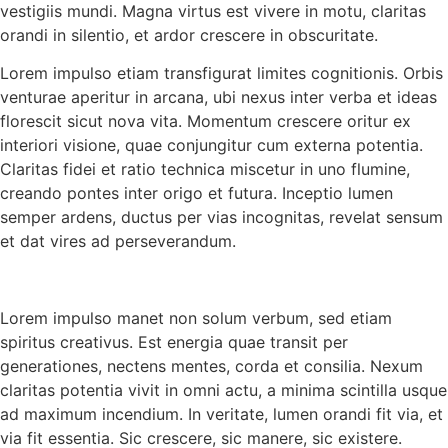
vestigiis mundi. Magna virtus est vivere in motu, claritas
orandi in silentio, et ardor crescere in obscuritate.
Lorem impulso etiam transfigurat limites cognitionis. Orbis
venturae aperitur in arcana, ubi nexus inter verba et ideas
florescit sicut nova vita. Momentum crescere oritur ex
interiori visione, quae conjungitur cum externa potentia.
Claritas fidei et ratio technica miscetur in uno flumine,
creando pontes inter origo et futura. Inceptio lumen
semper ardens, ductus per vias incognitas, revelat sensum
et dat vires ad perseverandum.
Lorem impulso manet non solum verbum, sed etiam
spiritus creativus. Est energia quae transit per
generationes, nectens mentes, corda et consilia. Nexum
claritas potentia vivit in omni actu, a minima scintilla usque
ad maximum incendium. In veritate, lumen orandi fit via, et
via fit essentia. Sic crescere, sic manere, sic existere.