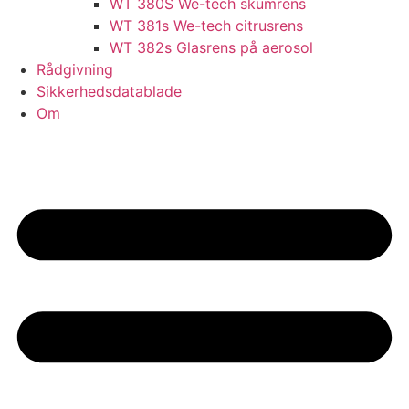
WT 380S We-tech skumrens
WT 381s We-tech citrusrens
WT 382s Glasrens på aerosol​
Rådgivning
Sikkerhedsdatablade
Om