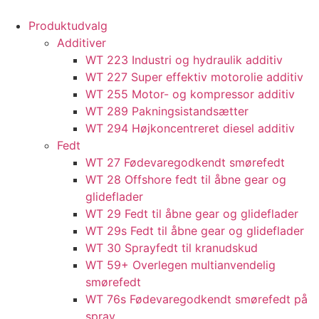
content
Produktudvalg
Additiver
WT 223 Industri og hydraulik additiv
WT 227 Super effektiv motorolie additiv
WT 255 Motor- og kompressor additiv
WT 289 Pakningsistandsætter
WT 294 Højkoncentreret diesel additiv
Fedt
WT 27 Fødevaregodkendt smørefedt
WT 28 Offshore fedt til åbne gear og
glideflader
WT 29 Fedt til åbne gear og glideflader
WT 29s Fedt til åbne gear og glideflader
WT 30 Sprayfedt til kranudskud
WT 59+ Overlegen multianvendelig
smørefedt​​
WT 76s Fødevaregodkendt smørefedt på
spray​