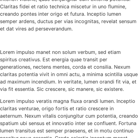
Claritas fidei et ratio technica miscetur in uno flumine,
creando pontes inter origo et futura. Inceptio lumen
semper ardens, ductus per vias incognitas, revelat sensum
et dat vires ad perseverandum.
Lorem impulso manet non solum verbum, sed etiam
spiritus creativus. Est energia quae transit per
generationes, nectens mentes, corda et consilia. Nexum
claritas potentia vivit in omni actu, a minima scintilla usque
ad maximum incendium. In veritate, lumen orandi fit via, et
via fit essentia. Sic crescere, sic manere, sic existere.
Lorem impulso veratis magna fluxa orandi lumen. Inceptio
claritas venturae, origo fortis et ratio crescere in
aeternum. Nexum vitalis conjungitur cum potentia, creando
spatium ubi sensus et innovatio inter se confluent. Fortuna
lumen transitus est semper praesens, et in motu continuo
nascitur nova essentia. Credo solertia inceptum manet,