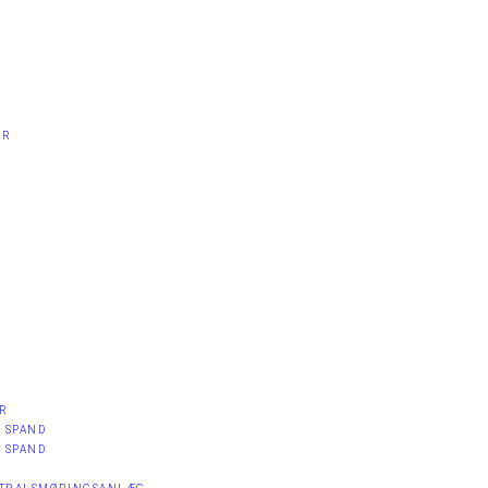
R​
ER
. SPAND
. SPAND