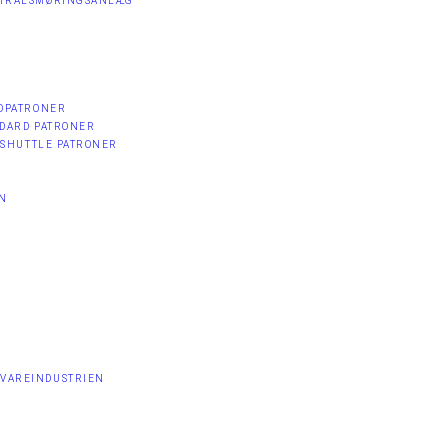
ENTRALSMØRINGSANLÆG
RDPATRONER
ANDARD PATRONER
BESHUTTLE PATRONER
ON
EVAREINDUSTRIEN