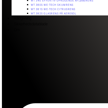
WT 340 EFFEKTIV OPKOGENDE AFLØBSRENS
WT 380S WE-TECH SKUMRENS
WT 381S WE-TECH CITRUSRENS
WT 382S GLASRENS PÅ AEROSOL​
Rådgivning
Sikkerhedsdatablade
Om