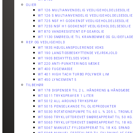
OLIER
WT 126 MULTIANVENDELIG VEDLIGEHOLDELSESOLIE
WT 126 S MULTIANVENDELIG VEDLIGEHOLDELSESOLIE
WT 725 NSF H1 GODKENDT VEDLIGEHOLDELSESOLIE​
WT 725S NSF H1 GODKENDT VEDLIGEHOLDELSESOLIE​
WT 870 VANDRESISTENT EP GEAROLIE​
WT 1130 SMØREOLIE TIL KRANBOMME OG GLIDEFLADE
REP. OG VEDLIGEHOLD
WT 183S HØJGLANSPOLERENDE VOKS
WT 190 LANGTIDSBESKYTTENDE VEJRSKJOLD​
WT 190S BESKYTTELSES VOKS​
WT 220 ANTI-PUNKTERINGS VÆSKE
WT 400 FUGEMASSE
WT 401 HIGH TACH TURBO POLYMER LIM
WT 450 LYNCEMENT 5
TILBEHØR
WT 178 DISPENSER TIL 2 L. HÅNDRENS & HÅNDSÆBE
WT 5011 TRYKSPRAYER 1 LITER
WT 5012 ALL-AROUND TRYKSPRAY
WT 5015 PENSELKANDE TIL OLIEPRODUKTER
WT 5030 ROTATIONSPUMPE TIL 60 L. % 205 L. TROML
WT 5060 TRYKLUFTDREVET SMØREAPPERAT TIL 50 KG
WT 5063 TRYKLUFTDREVET SMØREAPPERAT TIL 18 KG
WT 5067 MANUELT FYLDEAPPERAT TIL 18 KG. SPAND