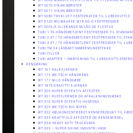
WT 5068 MANUEL FEDTFYLDER TIL FYLDNING AF C
WT 5070 VIKAN BØRSTER
WT 5071 VIKAN BØRSTER
WT 5080 TRYKLUFT FEDTSPRAYER TIL LUBESHUTTLE
WT 5120 MILWAUKEE M18 GG-O FEDTPRESSER
WT 5005/6 OLIEKANDE M/LÅG OG FLEXTUD​
TUBI 1 TO-HÅNDSBETJENT FEDTPRESSER TIL STANDA
TUBI 2 ET / TO HÅNDSBETJENT FEDTPRESSER TIL ST
TUBI 3 ET / TO HÅNDSBETJENT FEDTPRESSER TIL LU
TUBI TM 34 LÅSBART SMØREMUNDSTYKKE
TUBI FILLER
TUBI ADAPTER​ – OMBYGNING TIL LUBESHUTTLEPATR
RENGØRING
WT 167 KALKFJERNER
WT 175 WE-TECH HÅNDRENS
WT 177 MILD HÅNDSÆBE
WT 187S GRAFITTI FJERNER
WT 300 SUPER EFFEKTIV AFFEDTER​
WT 301 RUSTFJERNER OG AFKALKNINGSVÆSKE
WT 310 SUPER EFFEKTIV HUSRENS
WT 329 WE-TECH BIG WIPES
WT 332 HØJKONCENTRERET RENSEPRODUKT TIL FØD
WT 333 KRAFTFULD AFFEDTER OG RENSEMIDDEL
WT 334 HEAVY DUTY TRUCKVASK
WT 335 – SUPER SHINE INDUSTRI VASK