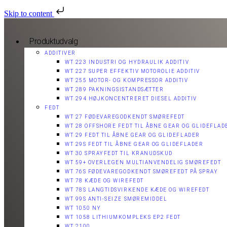
Skip to content
Produktudvalg
ADDITIVER
WT 223 INDUSTRI OG HYDRAULIK ADDITIV
WT 227 SUPER EFFEKTIV MOTOROLIE ADDITIV
WT 255 MOTOR- OG KOMPRESSOR ADDITIV
WT 289 PAKNINGSISTANDSÆTTER
WT 294 HØJKONCENTRERET DIESEL ADDITIV
FEDT
WT 27 FØDEVAREGODKENDT SMØREFEDT
WT 28 OFFSHORE FEDT TIL ÅBNE GEAR OG GLIDEFLAD
WT 29 FEDT TIL ÅBNE GEAR OG GLIDEFLADER
WT 29S FEDT TIL ÅBNE GEAR OG GLIDEFLADER
WT 30 SPRAYFEDT TIL KRANUDSKUD
WT 59+ OVERLEGEN MULTIANVENDELIG SMØREFEDT​​
WT 76S FØDEVAREGODKENDT SMØREFEDT PÅ SPRAY​
WT 78 KÆDE OG WIREFEDT​
WT 78S LANGTIDSVIRKENDE KÆDE OG WIREFEDT​
WT 99S ANTI-SEIZE SMØREMIDDEL​
WT 1050 NY
WT 1058 LITHIUMKOMPLEKS EP2 FEDT​
WT 2100