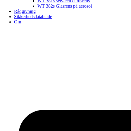
WT 381s We-tech citrusrens
WT 382s Glasrens på aerosol​
Rådgivning
Sikkerhedsdatablade
Om