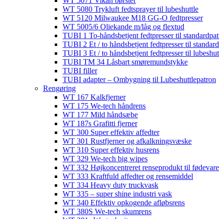
WT 5071 Vikan børster
WT 5080 Trykluft fedtsprayer til lubeshuttle
WT 5120 Milwaukee M18 GG-O fedtpresser
WT 5005/6 Oliekande m/låg og flextud​
TUBI 1 To-håndsbetjent fedtpresser til standardpat
TUBI 2 Et / to håndsbetjent fedtpresser til standar
TUBI 3 Et / to håndsbetjent fedtpresser til lubeshut
TUBI TM 34 Låsbart smøremundstykke
TUBI filler
TUBI adapter​ – Ombygning til Lubeshuttlepatron
Rengøring
WT 167 Kalkfjerner
WT 175 We-tech håndrens
WT 177 Mild håndsæbe
WT 187s Grafitti fjerner
WT 300 Super effektiv affedter​
WT 301 Rustfjerner og afkalkningsvæske
WT 310 Super effektiv husrens
WT 329 We-tech big wipes
WT 332 Højkoncentreret renseprodukt til fødevare
WT 333 Kraftfuld affedter og rensemiddel
WT 334 Heavy duty truckvask
WT 335 – super shine industri vask
WT 340 Effektiv opkogende afløbsrens
WT 380S We-tech skumrens