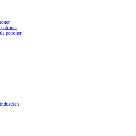
roner
d patroner
tle patroner
industrien