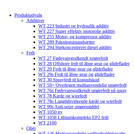
content
Produktudvalg
Additiver
WT 223 Industri og hydraulik additiv
WT 227 Super effektiv motorolie additiv
WT 255 Motor- og kompressor additiv
WT 289 Pakningsistandsætter
WT 294 Højkoncentreret diesel additiv
Fedt
WT 27 Fødevaregodkendt smørefedt
WT 28 Offshore fedt til åbne gear og glideflader
WT 29 Fedt til åbne gear og glideflader
WT 29s Fedt til åbne gear og glideflader
WT 30 Sprayfedt til kranudskud
WT 59+ Overlegen multianvendelig smørefedt​​
WT 76s Fødevaregodkendt smørefedt på spray​
WT 78 Kæde og wirefedt​
WT 78s Langtidsvirkende kæde og wirefedt​
WT 99s Anti-seize smøremiddel​
WT 1050 ny
WT 1058 Lithiumkompleks EP2 fedt​
WT 2100
Olier
WT 126 Multianvendelig vedligeholdelsesolie