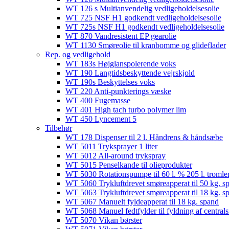
WT 126 s Multianvendelig vedligeholdelsesolie
WT 725 NSF H1 godkendt vedligeholdelsesolie​
WT 725s NSF H1 godkendt vedligeholdelsesolie​
WT 870 Vandresistent EP gearolie​
WT 1130 Smøreolie til kranbomme og glideflader​
Rep. og vedligehold
WT 183s Højglanspolerende voks
WT 190 Langtidsbeskyttende vejrskjold​
WT 190s Beskyttelses voks​
WT 220 Anti-punkterings væske
WT 400 Fugemasse
WT 401 High tach turbo polymer lim
WT 450 Lyncement 5
Tilbehør
WT 178 Dispenser til 2 l. Håndrens & håndsæbe
WT 5011 Tryksprayer 1 liter
WT 5012 All-around trykspray
WT 5015 Penselkande til olieprodukter
WT 5030 Rotationspumpe til 60 l. % 205 l. tromle
WT 5060 Trykluftdrevet smøreapperat til 50 kg. s
WT 5063 Trykluftdrevet smøreapperat til 18 kg. s
WT 5067 Manuelt fyldeapperat til 18 kg. spand
WT 5068 Manuel fedtfylder til fyldning af centra
WT 5070 Vikan børster