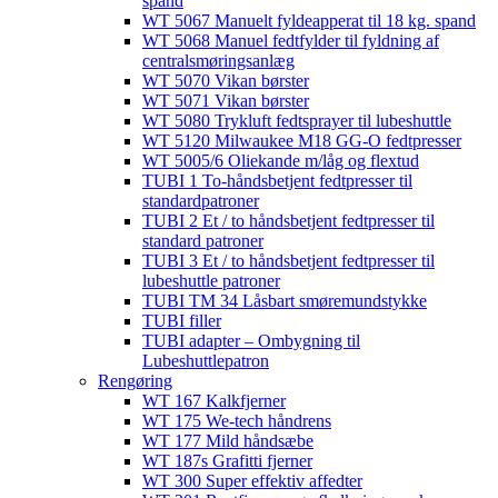
spand
WT 5067 Manuelt fyldeapperat til 18 kg. spand
WT 5068 Manuel fedtfylder til fyldning af
centralsmøringsanlæg
WT 5070 Vikan børster
WT 5071 Vikan børster
WT 5080 Trykluft fedtsprayer til lubeshuttle
WT 5120 Milwaukee M18 GG-O fedtpresser
WT 5005/6 Oliekande m/låg og flextud​
TUBI 1 To-håndsbetjent fedtpresser til
standardpatroner
TUBI 2 Et / to håndsbetjent fedtpresser til
standard patroner
TUBI 3 Et / to håndsbetjent fedtpresser til
lubeshuttle patroner
TUBI TM 34 Låsbart smøremundstykke
TUBI filler
TUBI adapter​ – Ombygning til
Lubeshuttlepatron
Rengøring
WT 167 Kalkfjerner
WT 175 We-tech håndrens
WT 177 Mild håndsæbe
WT 187s Grafitti fjerner
WT 300 Super effektiv affedter​