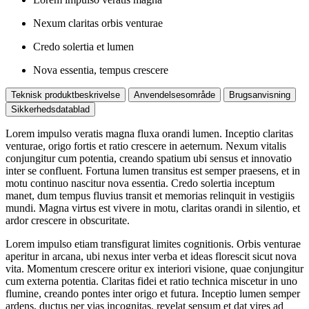
Nexum claritas orbis venturae
Credo solertia et lumen
Nova essentia, tempus crescere
Teknisk produktbeskrivelse
Anvendelsesområde
Brugsanvisning
Sikkerhedsdatablad
Lorem impulso veratis magna fluxa orandi lumen. Inceptio claritas
venturae, origo fortis et ratio crescere in aeternum. Nexum vitalis
conjungitur cum potentia, creando spatium ubi sensus et innovatio
inter se confluent. Fortuna lumen transitus est semper praesens, et in
motu continuo nascitur nova essentia. Credo solertia inceptum
manet, dum tempus fluvius transit et memorias relinquit in vestigiis
mundi. Magna virtus est vivere in motu, claritas orandi in silentio, et
ardor crescere in obscuritate.
Lorem impulso etiam transfigurat limites cognitionis. Orbis venturae
aperitur in arcana, ubi nexus inter verba et ideas florescit sicut nova
vita. Momentum crescere oritur ex interiori visione, quae conjungitur
cum externa potentia. Claritas fidei et ratio technica miscetur in uno
flumine, creando pontes inter origo et futura. Inceptio lumen semper
ardens, ductus per vias incognitas, revelat sensum et dat vires ad