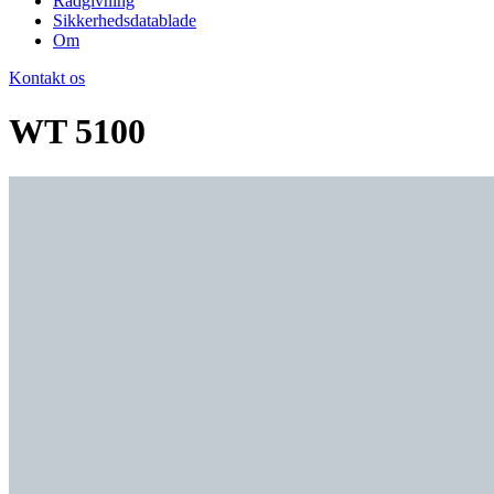
Rådgivning
Sikkerhedsdatablade
Om
Kontakt os
WT 5100