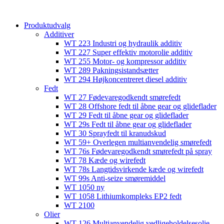
content
Produktudvalg
Additiver
WT 223 Industri og hydraulik additiv
WT 227 Super effektiv motorolie additiv
WT 255 Motor- og kompressor additiv
WT 289 Pakningsistandsætter
WT 294 Højkoncentreret diesel additiv
Fedt
WT 27 Fødevaregodkendt smørefedt
WT 28 Offshore fedt til åbne gear og glideflader
WT 29 Fedt til åbne gear og glideflader
WT 29s Fedt til åbne gear og glideflader
WT 30 Sprayfedt til kranudskud
WT 59+ Overlegen multianvendelig smørefedt​​
WT 76s Fødevaregodkendt smørefedt på spray​
WT 78 Kæde og wirefedt​
WT 78s Langtidsvirkende kæde og wirefedt​
WT 99s Anti-seize smøremiddel​
WT 1050 ny
WT 1058 Lithiumkompleks EP2 fedt​
WT 2100
Olier
WT 126 Multianvendelig vedligeholdelsesolie