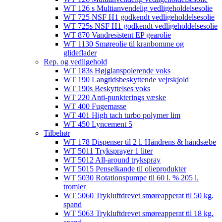
WT 126 s Multianvendelig vedligeholdelsesolie
WT 725 NSF H1 godkendt vedligeholdelsesolie​
WT 725s NSF H1 godkendt vedligeholdelsesolie​
WT 870 Vandresistent EP gearolie​
WT 1130 Smøreolie til kranbomme og
glideflader​
Rep. og vedligehold
WT 183s Højglanspolerende voks
WT 190 Langtidsbeskyttende vejrskjold​
WT 190s Beskyttelses voks​
WT 220 Anti-punkterings væske
WT 400 Fugemasse
WT 401 High tach turbo polymer lim
WT 450 Lyncement 5
Tilbehør
WT 178 Dispenser til 2 l. Håndrens & håndsæbe
WT 5011 Tryksprayer 1 liter
WT 5012 All-around trykspray
WT 5015 Penselkande til olieprodukter
WT 5030 Rotationspumpe til 60 l. % 205 l.
tromler
WT 5060 Trykluftdrevet smøreapperat til 50 kg.
spand
WT 5063 Trykluftdrevet smøreapperat til 18 kg.