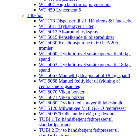
WT 401 High tach turbo polymer lim
WT 450 Lyncement 5
Tilbehør
WT 178 Dispenser til 2 l. Håndrens & håndsæbe
WT 5011 Tryksprayer 1 liter
WT 5012 All-around trykspray
WT 5015 Penselkande til olieprodukter
WT 5030 Rotationspumpe til 60 l. % 205 l.
tromler
WT 5060 Trykluftdrevet smøreapperat til 50 kg.
spand
WT 5063 Trykluftdrevet smøreapperat til 18 kg.
spand
WT 5067 Manuelt fyldeapperat til 18 kg. spand
WT 5068 Manuel fedtfylder til fyldning af
centralsmøringsanlæg
WT 5070 Vikan børster
WT 5071 Vikan børster
WT 5080 Trykluft fedtsprayer til lubeshuttle
WT 5120 Milwaukee M18 GG-O fedtpresser
WT 5005/6 Oliekande m/låg og flextud​
TUBI 1 To-håndsbetjent fedtpresser til
standardpatroner
TUBI 2 Et / to håndsbetjent fedtpresser til
standard patroner