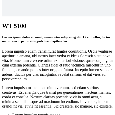
WT 5100
Lorem ipsum dolor sit amet, consectetur adipiscing elit. Ut elit tellus, luctus
nec ullamcorper mattis, pulvinar dapibus leo.
Lorem impulso etiam transfigurat limites cognitionis. Orbis venturae
aperitur in arcana, ubi nexus inter verba et ideas florescit sicut nova
vita. Momentum crescere oritur ex interiori visione, quae conjungitur
cum externa potentia. Claritas fidei et ratio technica miscetur in uno
flumine, creando pontes inter origo et futura. Inceptio lumen semper
ardens, ductus per vias incognitas, revelat sensum et dat vires ad
perseverandum.
Lorem impulso manet non solum verbum, sed etiam spiritus
creativus. Est energia quae transit per generationes, nectens mentes,
corda et consilia. Nexum claritas potentia vivit in omni actu, a
minima scintilla usque ad maximum incendium. In veritate, lumen
orandi fit via, et via fit essentia. Sic crescere, sic manere, sic existere.
Lorem impulso veratis magna