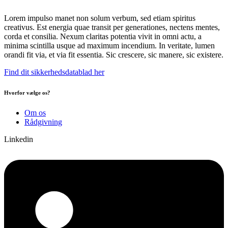
Lorem impulso manet non solum verbum, sed etiam spiritus
creativus. Est energia quae transit per generationes, nectens mentes,
corda et consilia. Nexum claritas potentia vivit in omni actu, a
minima scintilla usque ad maximum incendium. In veritate, lumen
orandi fit via, et via fit essentia. Sic crescere, sic manere, sic existere.
Find dit sikkerhedsdatablad her
Hvorfor vælge os?
Om os
Rådgivning
Linkedin