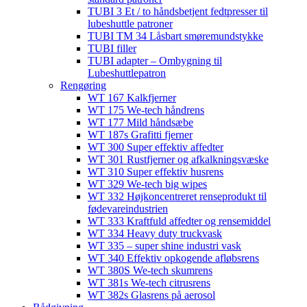
TUBI 3 Et / to håndsbetjent fedtpresser til
lubeshuttle patroner
TUBI TM 34 Låsbart smøremundstykke
TUBI filler
TUBI adapter​ – Ombygning til
Lubeshuttlepatron
Rengøring
WT 167 Kalkfjerner
WT 175 We-tech håndrens
WT 177 Mild håndsæbe
WT 187s Grafitti fjerner
WT 300 Super effektiv affedter​
WT 301 Rustfjerner og afkalkningsvæske
WT 310 Super effektiv husrens
WT 329 We-tech big wipes
WT 332 Højkoncentreret renseprodukt til
fødevareindustrien
WT 333 Kraftfuld affedter og rensemiddel
WT 334 Heavy duty truckvask
WT 335 – super shine industri vask
WT 340 Effektiv opkogende afløbsrens
WT 380S We-tech skumrens
WT 381s We-tech citrusrens
WT 382s Glasrens på aerosol​