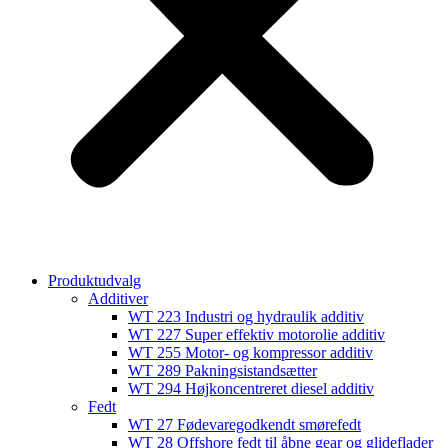
Produktudvalg
Additiver
WT 223 Industri og hydraulik additiv
WT 227 Super effektiv motorolie additiv
WT 255 Motor- og kompressor additiv
WT 289 Pakningsistandsætter
WT 294 Højkoncentreret diesel additiv
Fedt
WT 27 Fødevaregodkendt smørefedt
WT 28 Offshore fedt til åbne gear og glideflader