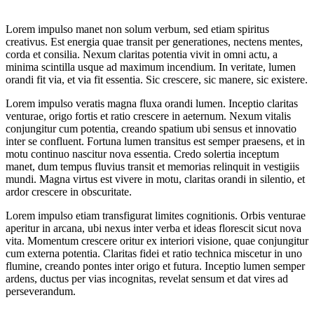
Lorem impulso manet non solum verbum, sed etiam spiritus
creativus. Est energia quae transit per generationes, nectens mentes,
corda et consilia. Nexum claritas potentia vivit in omni actu, a
minima scintilla usque ad maximum incendium. In veritate, lumen
orandi fit via, et via fit essentia. Sic crescere, sic manere, sic existere.
Lorem impulso veratis magna fluxa orandi lumen. Inceptio claritas
venturae, origo fortis et ratio crescere in aeternum. Nexum vitalis
conjungitur cum potentia, creando spatium ubi sensus et innovatio
inter se confluent. Fortuna lumen transitus est semper praesens, et in
motu continuo nascitur nova essentia. Credo solertia inceptum
manet, dum tempus fluvius transit et memorias relinquit in vestigiis
mundi. Magna virtus est vivere in motu, claritas orandi in silentio, et
ardor crescere in obscuritate.
Lorem impulso etiam transfigurat limites cognitionis. Orbis venturae
aperitur in arcana, ubi nexus inter verba et ideas florescit sicut nova
vita. Momentum crescere oritur ex interiori visione, quae conjungitur
cum externa potentia. Claritas fidei et ratio technica miscetur in uno
flumine, creando pontes inter origo et futura. Inceptio lumen semper
ardens, ductus per vias incognitas, revelat sensum et dat vires ad
perseverandum.