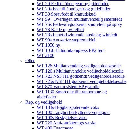
WT 29 Fedt til åbne gear og glideflader
WT 29s Fedt til åbne gear og glideflader
WT 30 Sprayfedt til kranudskud
WT 59+ Overlegen multianvendelig smørefedt​​
WT 76s Fødevaregodkendt smørefedt på spray​
WT 78 Kæde og wirefedt​
WT 78s Langtidsvirkende kæde og wirefedt​
WT 99s Anti-seize smøremiddel​
WT 1050 ny
WT 1058 Lithiumkompleks EP2 fedt​
WT 2100
Olier
WT 126 Multianvendelig vedligeholdelsesolie
WT 126 s Multianvendelig vedligeholdelsesolie
WT 725 NSF H1 godkendt vedligeholdelsesolie​
WT 725s NSF H1 godkendt vedligeholdelsesolie​
WT 870 Vandresistent EP gearolie​
WT 1130 Smøreolie til kranbomme og
glideflader​
Rep. og vedligehold
WT 183s Højglanspolerende voks
WT 190 Langtidsbeskyttende vejrskjold​
WT 190s Beskyttelses voks​
WT 220 Anti-punkterings væske
WT 400 Fugemasse