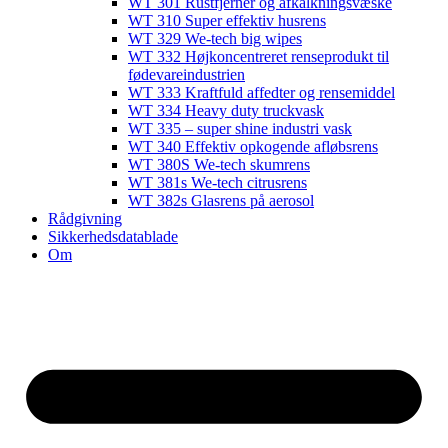
WT 301 Rustfjerner og afkalkningsvæske
WT 310 Super effektiv husrens
WT 329 We-tech big wipes
WT 332 Højkoncentreret renseprodukt til
fødevareindustrien
WT 333 Kraftfuld affedter og rensemiddel
WT 334 Heavy duty truckvask
WT 335 – super shine industri vask
WT 340 Effektiv opkogende afløbsrens
WT 380S We-tech skumrens
WT 381s We-tech citrusrens
WT 382s Glasrens på aerosol​
Rådgivning
Sikkerhedsdatablade
Om